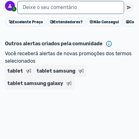
Deixe o seu comentário
0
🚀
Excelente Preço
🧐
Entendedores?
😢
Não Consegui
🤩
Cons
Cancelar
Outros alertas criados pela comunidade
Você receberá alertas de novas promoções dos termos 
selecionados
tablet
tablet samsung
tablet samsung galaxy