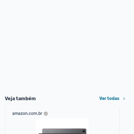
Veja também
Ver todas
amazon.com.br
ali