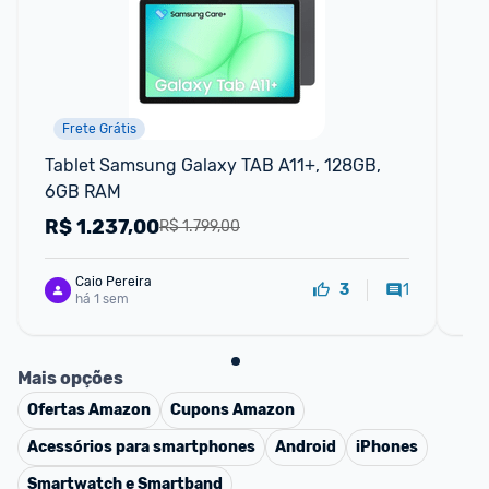
Frete Grátis
Tablet Samsung Galaxy TAB A11+, 128GB, 
Ta
6GB RAM
RA
R$
1.237,00
R
R$ 1.799,00
Caio Pereira
1
3
há 1 sem
Mais opções
Ofertas
Amazon
Cupons
Amazon
Acessórios para smartphones
Android
iPhones
Smartwatch e Smartband