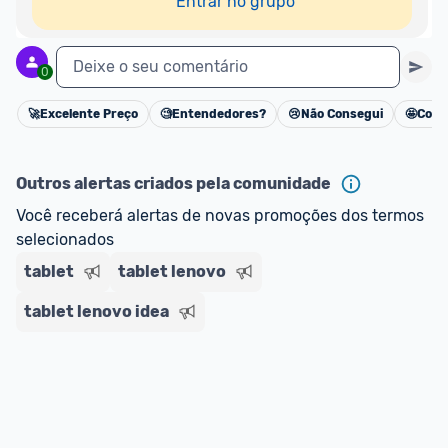
Entrar no grupo
Deixe o seu comentário
0
🚀
Excelente Preço
🧐
Entendedores?
😢
Não Consegui
🤩
Cons
Cancelar
Outros alertas criados pela comunidade
Você receberá alertas de novas promoções dos termos 
selecionados
tablet
tablet lenovo
tablet lenovo idea