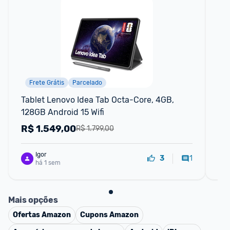
Frete Grátis
Parcelado
Tablet Lenovo Idea Tab Octa-Core, 4GB, 
Ta
128GB Android 15 Wifi
64G
R$
1.549,00
R
R$ 1.799,00
Igor
1
3
há 1 sem
Mais opções
Ofertas
Amazon
Cupons
Amazon