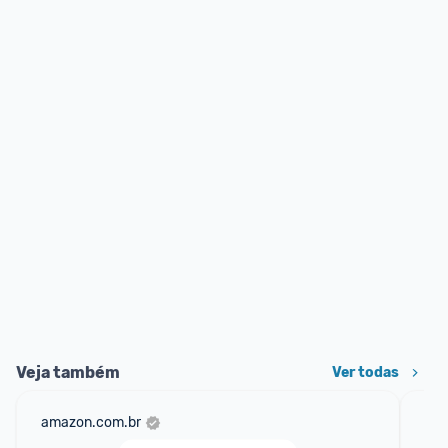
Veja também
Ver todas
amazon.com.br
ali