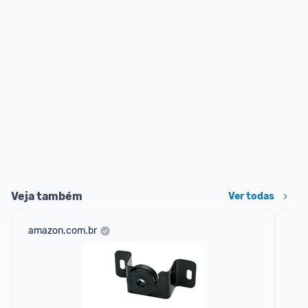
Veja também
Ver todas
amazon.com.br
sho