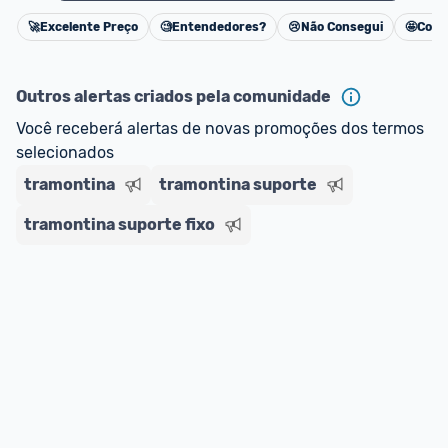
🚀
Excelente Preço
🧐
Entendedores?
😢
Não Consegui
🤩
Cons
Cancelar
Outros alertas criados pela comunidade
Você receberá alertas de novas promoções dos termos 
selecionados
tramontina
tramontina suporte
tramontina suporte fixo