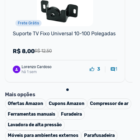
Frete Grátis
Suporte TV Fixo Universal 10-100 Polegadas
Ma
Pa
R$
8,00
R
R$ 12,50
Lorenzo Cardoso
1
3
há 1 sem
Mais opções
Ofertas
Amazon
Cupons
Amazon
Compressor de ar
Ferramentas manuais
Furadeira
Lavadora de alta pressão
Móveis para ambientes externos
Parafusadeira