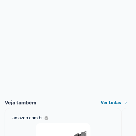
Veja também
Ver todas
amazon.com.br
sho