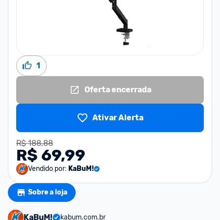
1
Oferta encerrada
Ativar Alerta
R$ 188,88
R$ 69,99
Vendido por:
KaBuM!
Sobre a loja
KaBuM!
kabum.com.br