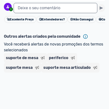
Deixe o seu comentário
0
🚀
Excelente Preço
🧐
Entendedores?
😢
Não Consegui
🤩
Cons
Cancelar
Outros alertas criados pela comunidade
Você receberá alertas de novas promoções dos termos 
selecionados
suporte de mesa
periferico
suporte mesa
suporte mesa articulado