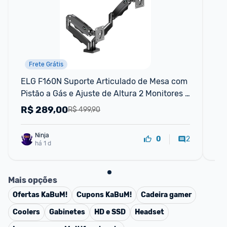
Frete Grátis
ELG F160N Suporte Articulado de Mesa com 
Sup
Pistão a Gás e Ajuste de Altura 2 Monitores 
Pis
de 17 a 35 Com Organiza
Pr
R$
289,00
R
R$ 499,90
Ninja 
2
0
há 1 d
Mais opções
Ofertas
KaBuM!
Cupons
KaBuM!
Cadeira gamer
Coolers
Gabinetes
HD e SSD
Headset