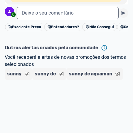
Deixe o seu comentário
0
🚀
Excelente Preço
🧐
Entendedores?
😢
Não Consegui
🤩
Cons
Cancelar
Outros alertas criados pela comunidade
Você receberá alertas de novas promoções dos termos 
selecionados
sunny
sunny dc
sunny dc aquaman