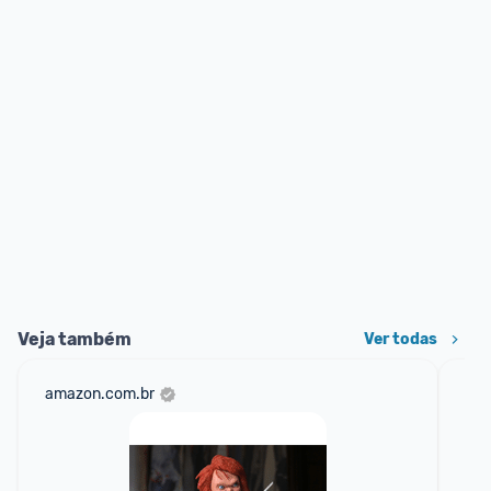
Veja também
Ver todas
amazon.com.br
sho