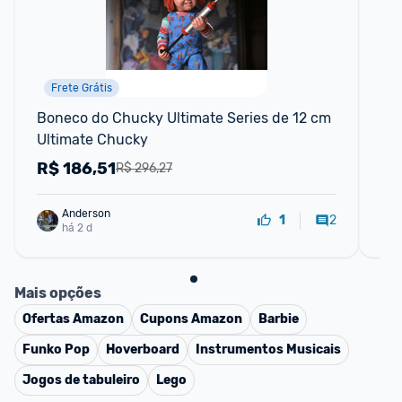
Frete Grátis
Boneco do Chucky Ultimate Series de 12 cm 
Ch
Ultimate Chucky
10
R$
186,51
R
R$ 296,27
Anderson
2
1
há 2 d
Mais opções
Ofertas
Amazon
Cupons
Amazon
Barbie
Funko Pop
Hoverboard
Instrumentos Musicais
Jogos de tabuleiro
Lego