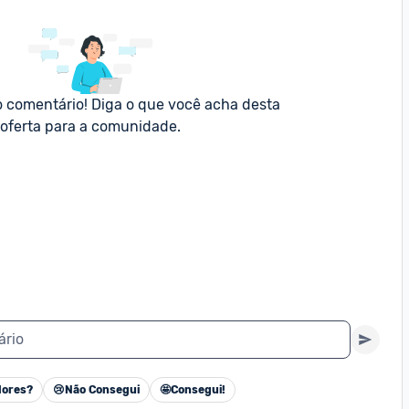
o comentário! Diga o que você acha desta 
oferta para a comunidade.
ário
ores?
😢
Não Consegui
🤩
Consegui!
Cancelar