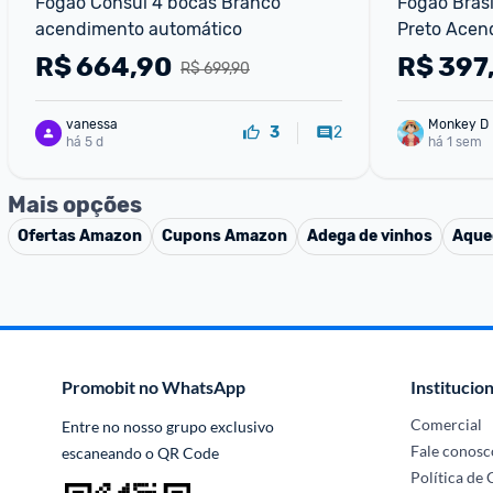
Fogão Consul 4 bocas Branco 
Fogão Brasl
acendimento automático
Preto Acen
R$
664,90
R$
397
R$ 699,90
vanessa
Monkey D 
2
3
há 5 d
há 1 sem
Mais opções
Ofertas
Amazon
Cupons
Amazon
Adega de vinhos
Aque
Promobit no WhatsApp
Institucion
Comercial
Entre no nosso grupo exclusivo 
Fale conosc
escaneando o QR Code
Política de