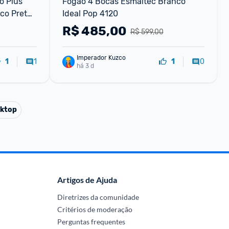
 Plus 
Fogão 4 Bocas Esmaltec Branco 
o Preto 
Ideal Pop 4120
R$
485,00
R$ 599,00
Imperador Kuzco
1
0
1
1
há 3 d
ktop
Artigos de Ajuda
Diretrizes da comunidade
Critérios de moderação
Perguntas frequentes