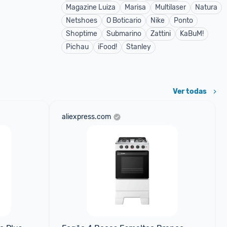
Magazine Luiza
Marisa
Multilaser
Natura
Netshoes
O Boticario
Nike
Ponto
Shoptime
Submarino
Zattini
KaBuM!
Pichau
iFood!
Stanley
Ver todas
aliexpress.com