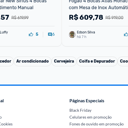
ar New Sirius 4 Bocas 
Fogão 4 Bocas Atlas Mônaco
dimento Manual
com Mesa de Inox Automátic
Bivolt
,57
R$
609,78
R$ 619,99
R$ 919,00
Luffy
Edson Silva
6
5
há 7 h
cedor
Ar condicionado
Cervejeira
Coifa e Depurador
Coo
al
Páginas Especiais
Black Friday
o
Celulares em promoção
 Cookies
Fones de ouvido em promoção