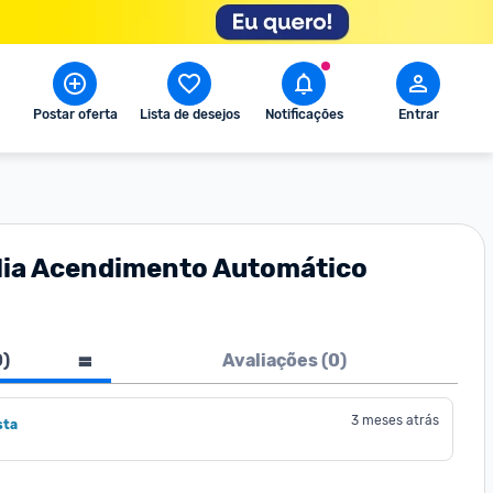
Postar oferta
Lista de desejos
Notificações
Entrar
lia Acendimento Automático
0
)
Avaliações (
0
)
3 meses atrás
sta