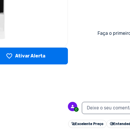
Faça o primeir
Ativar Alerta
Deixe o seu coment
0
🚀
Excelente Preço
🧐
Entended