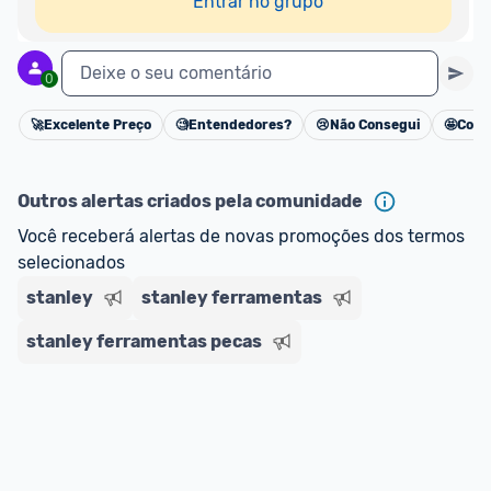
Entrar no grupo
Deixe o seu comentário
0
🚀
Excelente Preço
🧐
Entendedores?
😢
Não Consegui
🤩
Cons
Cancelar
Outros alertas criados pela comunidade
Você receberá alertas de novas promoções dos termos 
selecionados
stanley
stanley ferramentas
stanley ferramentas pecas