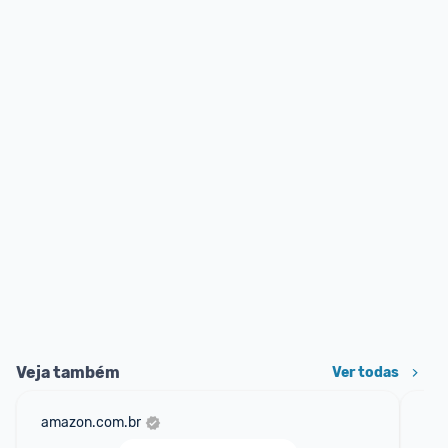
Veja também
Ver todas
amazon.com.br
mer