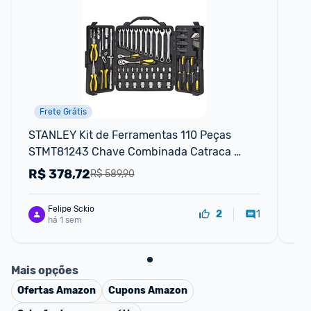
Frete Grátis
P
STANLEY Kit de Ferramentas 110 Peças 
Kit
STMT81243 Chave Combinada Catraca 
Pe
Alicates
R$
378,72
R
R$ 589,90
Felipe Sckio
1
2
há 1 sem
Mais opções
Ofertas
Amazon
Cupons
Amazon