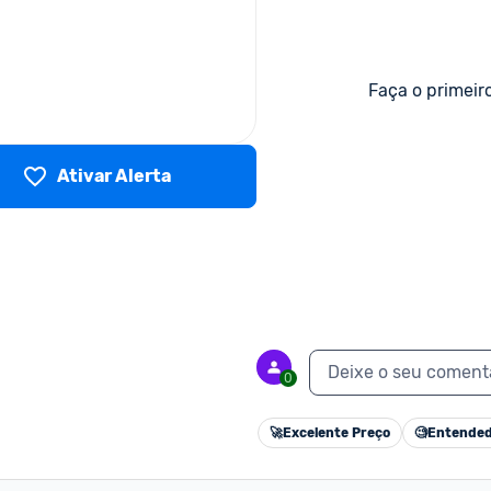
Faça o primeir
Ativar Alerta
Deixe o seu coment
0
🚀
Excelente Preço
🧐
Entended