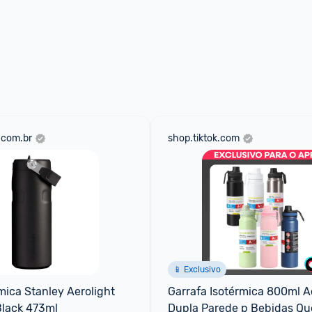
.com.br
shop.tiktok.com
📱 Exclusivo
mica Stanley Aerolight 
Garrafa Isotérmica 800ml Aç
Black 473ml
Dupla Parede p Bebidas Que