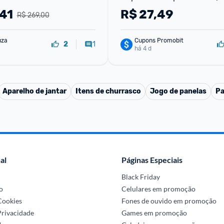
Frias
,41
R$
27,49
R$ 269,00
uza
Cupons Promobit
1
2
há 4 d
Aparelho de jantar
Itens de churrasco
Jogo de panelas
Pa
al
Páginas Especiais
Black Friday
o
Celulares em promoção
 Cookies
Fones de ouvido em promoção
Privacidade
Games em promoção