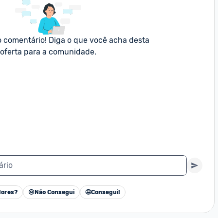
o comentário! Diga o que você acha desta 
oferta para a comunidade.
ário
ores?
😢
Não Consegui
🤩
Consegui!
Cancelar