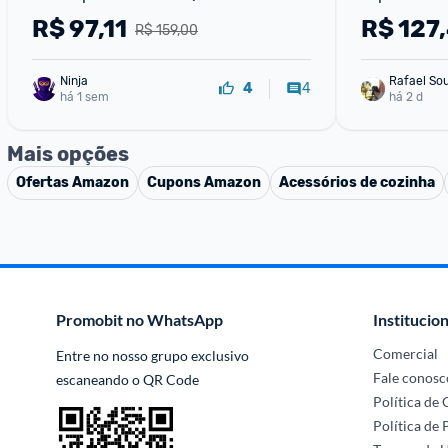
Frias Black 2.0
R$
97,11
R$
127
R$ 159,00
Ninja 
Rafael So
4
4
há 1 sem
há 2 d
Mais opções
Ofertas
Amazon
Cupons
Amazon
Acessórios de cozinha
Promobit no WhatsApp
Institucion
Comercial
Entre no nosso grupo exclusivo 
Fale conosc
escaneando o QR Code
Política de
Política de 