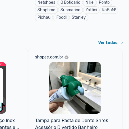
Netshoes
O Boticario
Nike
Ponto
Shoptime
Submarino
Zattini
KaBuM!
Pichau
iFood!
Stanley
Ver todas
shopee.com.br
o Inox 
Tampa para Pasta de Dente Shrek 
ntes e 
Acessório Divertido Banheiro