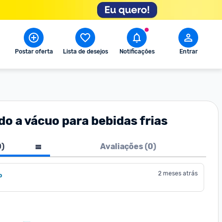
Postar oferta
Lista de desejos
Notificações
Entrar
do a vácuo para bebidas frias
0
)
Avaliações (
0
)
2 meses atrás
o