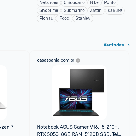
Netshoes
O Boticario
Nike
Ponto
Shoptime
Submarino
Zattini
KaBuM!
Pichau
iFood!
Stanley
Ver todas
casasbahia.com.br
zen 7 
Notebook ASUS Gamer V16, i5-210H, 
RTX 5050, 8GB RAM, 512GB SSD, Tela 