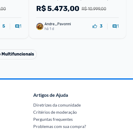
16"FHD 144Hz, Linux
R$
5.473,00
,00
R$ 10.999,00
Andre_Pavonni
1
1
5
3
há 1 d
 Multifuncionais
Artigos de Ajuda
Diretrizes da comunidade
Critérios de moderação
Perguntas frequentes
Problemas com sua compra?