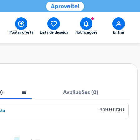
Postar oferta
Lista de desejos
Notificações
Entrar
0
)
Avaliações (
0
)
4 meses atrás
sta