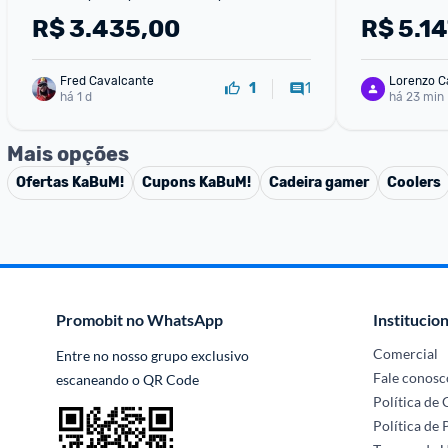
R$
3.435,00
R$
5.14
Fred Cavalcante
Lorenzo C
1
1
há 1 d
há 23 min
Mais opções
Ofertas
KaBuM!
Cupons
KaBuM!
Cadeira gamer
Coolers
Promobit no WhatsApp
Institucion
Comercial
Entre no nosso grupo exclusivo 
Fale conosc
escaneando o QR Code
Política de
Política de 