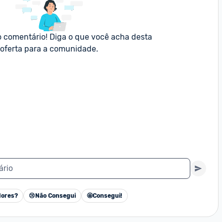
o comentário! Diga o que você acha desta 
oferta para a comunidade.
ário
ores?
😢
Não Consegui
🤩
Consegui!
Cancelar