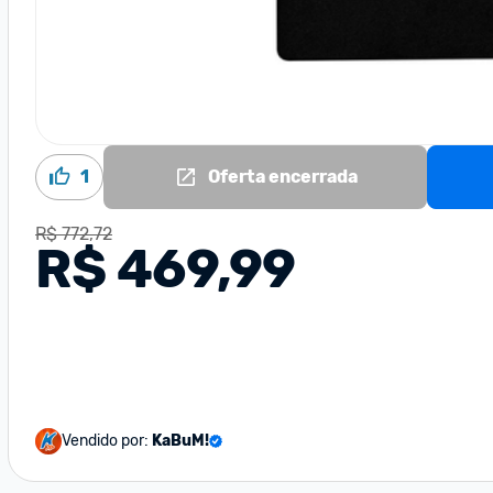
1
Oferta encerrada
R$ 772,72
R$ 469,99
Vendido por:
KaBuM!