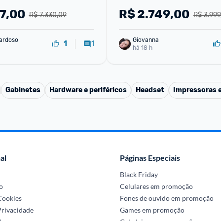
7,00
R$
2.749,00
R$ 7.330,09
R$ 3.999
ardoso
Giovanna
1
1
há 18 h
Gabinetes
Hardware e periféricos
Headset
Impressoras e
al
Páginas Especiais
Black Friday
o
Celulares em promoção
 Cookies
Fones de ouvido em promoção
Privacidade
Games em promoção