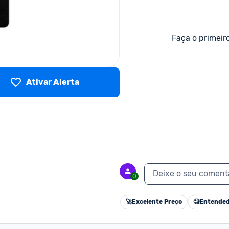
Faça o primeir
Ativar Alerta
Deixe o seu coment
0
🚀
Excelente Preço
🧐
Entended