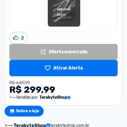
2
Oferta encerrada
Ativar Alerta
R$ 649,99
R$ 299,99
Vendido por:
TerabyteShop
Sobre a loja
TerabyteShop
terabyteshop.com.br