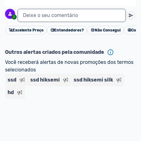
Deixe o seu comentário
0
🚀
Excelente Preço
🧐
Entendedores?
😢
Não Consegui
🤩
Cons
Cancelar
Outros alertas criados pela comunidade
Você receberá alertas de novas promoções dos termos 
selecionados
ssd
ssd hiksemi
ssd hiksemi silk
hd