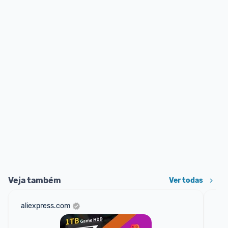
Veja também
Ver todas
aliexpress.com
am