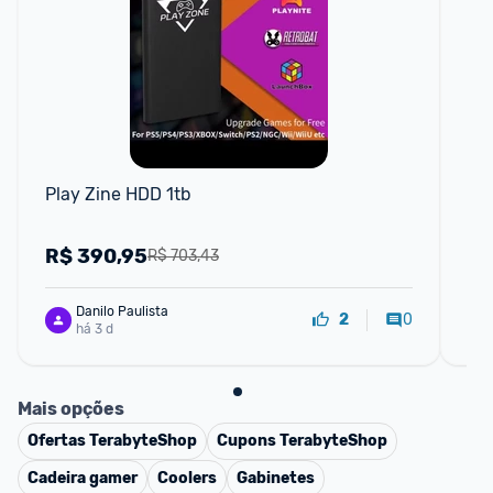
F
Play Zine HDD 1tb
No
Sn
W1
R$
390,95
R
R$ 703,43
Danilo Paulista
0
2
há 3 d
Mais opções
Ofertas
TerabyteShop
Cupons
TerabyteShop
Cadeira gamer
Coolers
Gabinetes