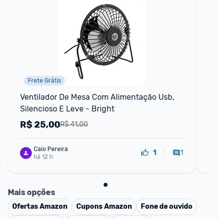
Frete Grátis
Ventilador De Mesa Com Alimentação Usb, 
Cai
Silencioso E Leve - Bright
TA
R$
25,00
R
R$ 41,00
Caio Pereira
1
1
há 12 h
Mais opções
Ofertas
Amazon
Cupons
Amazon
Fone de ouvido