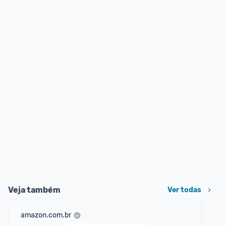
Veja também
Ver todas
amazon.com.br
cas