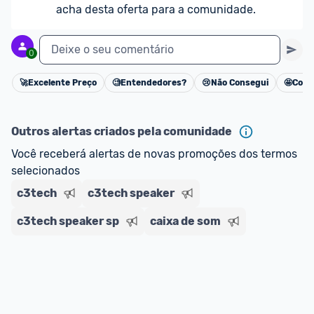
acha desta oferta para a comunidade.
Deixe o seu comentário
0
🚀
Excelente Preço
🧐
Entendedores?
😢
Não Consegui
🤩
Cons
Cancelar
Outros alertas criados pela comunidade
Você receberá alertas de novas promoções dos termos 
selecionados
c3tech
c3tech speaker
c3tech speaker sp
caixa de som