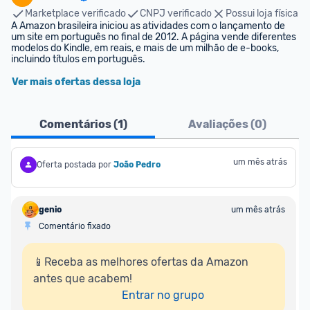
Marketplace verificado
CNPJ verificado
Possui loja física
A Amazon brasileira iniciou as atividades com o lançamento de 
um site em português no final de 2012. A página vende diferentes 
modelos do Kindle, em reais, e mais de um milhão de e-books, 
incluindo títulos em português.
Ver mais ofertas dessa loja
Comentários (
1
)
Avaliações (
0
)
um mês atrás
Oferta postada por
João Pedro
genio
um mês atrás
Comentário fixado
📱Receba as melhores ofertas da Amazon 
antes que acabem!

Entrar no grupo