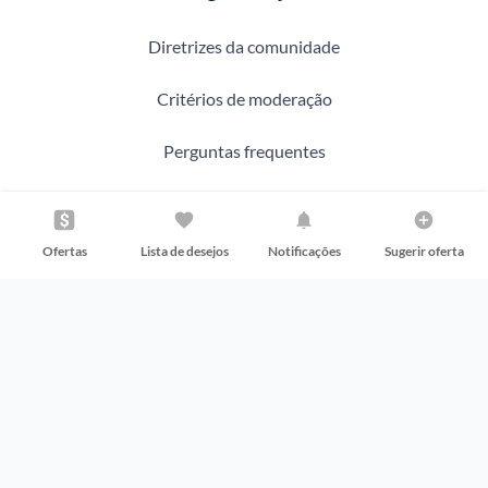
Diretrizes da comunidade
Critérios de moderação
Perguntas frequentes
Problemas com sua compra?
Ofertas
Lista de desejos
Notificações
Sugerir oferta
Baixe o Aplicativo
Siga nas redes sociais