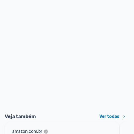
Veja também
Ver todas
amazon.com.br
mer