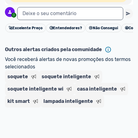
Deixe o seu comentário
0
🚀
Excelente Preço
🧐
Entendedores?
😢
Não Consegui
🤩
Cons
Cancelar
Outros alertas criados pela comunidade
Você receberá alertas de novas promoções dos termos 
selecionados
soquete
soquete inteligente
soquete inteligente wi
casa inteligente
kit smart
lampada inteligente