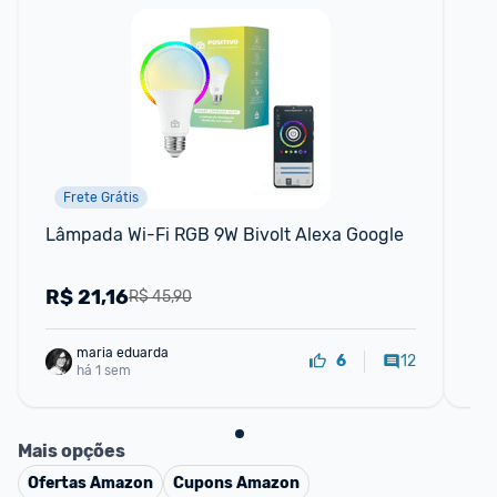
Frete Grátis
Lâmpada Wi-Fi RGB 9W Bivolt Alexa Google
Int
Bo
R$
21,16
R
R$ 45,90
maria eduarda
12
6
há 1 sem
Mais opções
Ofertas
Amazon
Cupons
Amazon