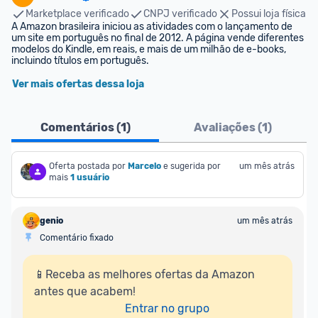
Marketplace verificado
CNPJ verificado
Possui loja física
A Amazon brasileira iniciou as atividades com o lançamento de 
um site em português no final de 2012. A página vende diferentes 
modelos do Kindle, em reais, e mais de um milhão de e-books, 
incluindo títulos em português.
Ver mais ofertas dessa loja
Comentários (
1
)
Avaliações (
1
)
Oferta postada por
Marcelo
e sugerida por 
um mês atrás
mais
1 usuário
genio
um mês atrás
Comentário fixado
📱Receba as melhores ofertas da Amazon 
antes que acabem!

Entrar no grupo