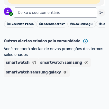
Deixe o seu comentário
0
🚀
Excelente Preço
🧐
Entendedores?
😢
Não Consegui
🤩
Cons
Cancelar
Outros alertas criados pela comunidade
Você receberá alertas de novas promoções dos termos 
selecionados
smartwatch
smartwatch samsung
smartwatch samsung galaxy