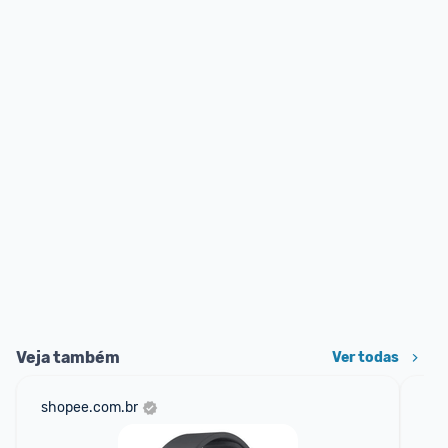
Veja também
Ver todas
shopee.com.br
mer