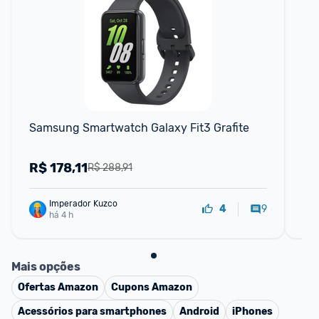
Samsung Smartwatch Galaxy Fit3 Grafite
Sm
1.6
R$
178,11
R
R$ 288,91
Imperador Kuzco
9
4
há 4 h
Mais opções
Ofertas
Amazon
Cupons
Amazon
Acessórios para smartphones
Android
iPhones