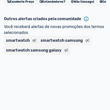
🚀
Excelente Preço
🧐
Entendedores?
😢
Não Consegui
🤩
Cons
Cancelar
Outros alertas criados pela comunidade
Você receberá alertas de novas promoções dos termos 
selecionados
smartwatch
smartwatch samsung
smartwatch samsung galaxy