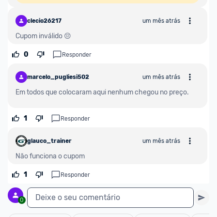
clecio26217
um mês atrás
Cupom inválido 😔
0
Responder
marcelo_pugliesi50267
um mês atrás
Em todos que colocaram aqui nenhum chegou no preço.
1
Responder
glauco_trainer
um mês atrás
Não funciona o cupom
1
Responder
Deixe o seu comentário
0