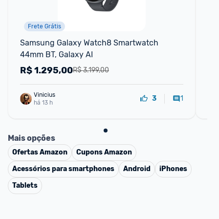
Frete Grátis
Samsung Galaxy Watch8 Smartwatch 
Sm
44mm BT, Galaxy AI
40
R$
1.295,00
R
R$ 3.199,00
Vinicius
1
3
há 13 h
Mais opções
Ofertas
Amazon
Cupons
Amazon
Acessórios para smartphones
Android
iPhones
Tablets