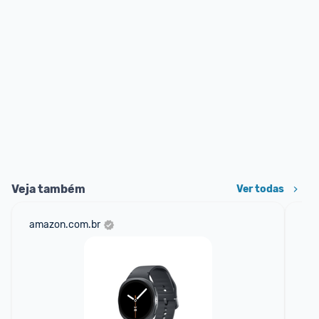
Veja também
Ver todas
amazon.com.br
ali