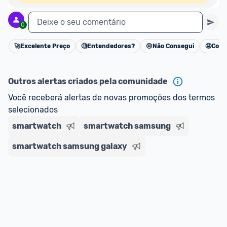
Deixe o seu comentário
0
🚀
Excelente Preço
🧐
Entendedores?
😢
Não Consegui
🤩
Cons
Cancelar
Outros alertas criados pela comunidade
Você receberá alertas de novas promoções dos termos 
selecionados
smartwatch
smartwatch samsung
smartwatch samsung galaxy