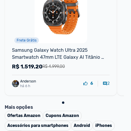
Frete Grátis
Samsung Galaxy Watch Ultra 2025 
Sm
Smartwatch 47mm LTE Galaxy AI Titânio 
1.6
Aeroespacial Titânio Cinza
R$
1.519,20
R
R$ 4.999,00
Anderson
2
6
há 6 h
Mais opções
Ofertas
Amazon
Cupons
Amazon
Acessórios para smartphones
Android
iPhones