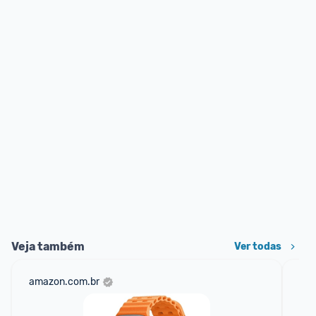
Veja também
Ver todas
amazon.com.br
mer