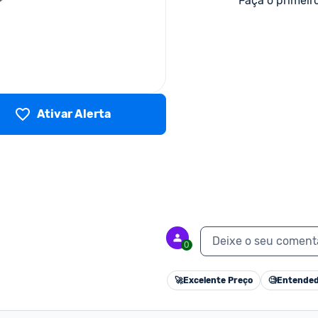
Faça o primeir
Ativar Alerta
Deixe o seu coment
0
🚀
Excelente Preço
🧐
Entended