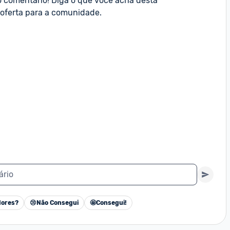
o comentário! Diga o que você acha desta 
oferta para a comunidade.
ário
ores?
😢
Não Consegui
🤩
Consegui!
Cancelar