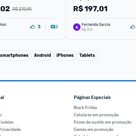
,02
R$
197,01
R$ 270,95
Man
Fernanda Garcia
8
3
há 3 d
a smartphones
Android
iPhones
Tablets
al
Páginas Especiais
Black Friday
o
Celulares em promoção
 Cookies
Fones de ouvido em promoção
Privacidade
Games em promoção