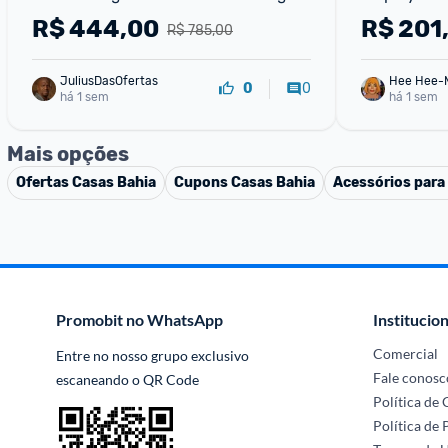
Inteligente Lançamento
R$
444,00
R$
201
R$ 785,00
JuliusDasOfertas
Hee Hee-
0
0
há 1 sem
há 1 sem
Mais opções
Ofertas
Casas Bahia
Cupons
Casas Bahia
Acessórios par
Promobit no WhatsApp
Institucion
Comercial
Entre no nosso grupo exclusivo 
Fale conosc
escaneando o QR Code
Política de
Política de 