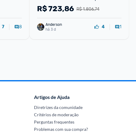
Telefones Android e iOS
R$
723,86
R$ 1.806,74
Anderson
8
1
7
4
há 3 d
Artigos de Ajuda
Diretrizes da comunidade
Critérios de moderação
Perguntas frequentes
Problemas com sua compra?