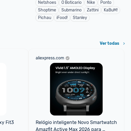
Netshoes
O Boticario
Nike
Ponto
Shoptime
Submarino
Zattini
KaBuM!
Pichau
iFood!
Stanley
Ver todas
aliexpress.com
 Fit3 
Relógio inteligente Novo Smartwatch 
Amazfit Active Max 2026 para 