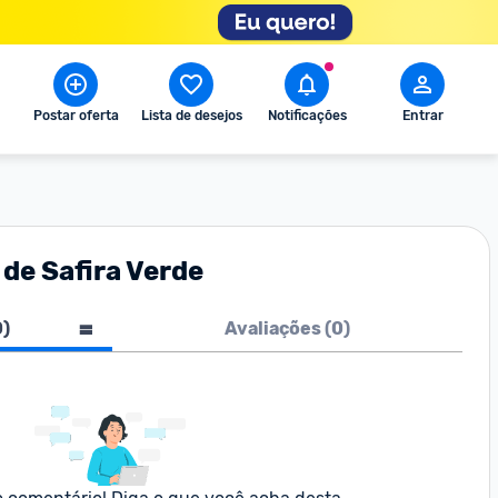
Postar oferta
Lista de desejos
Notificações
Entrar
de Safira Verde
0
)
Avaliações (
0
)