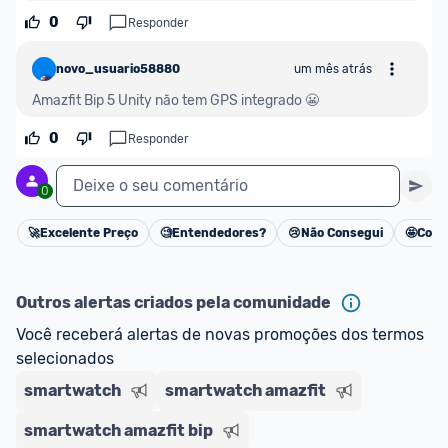
impostos. 
0
Responder
*Atualizado em Agosto/2024
novo_usuario58880
um mês atrás
Amazfit Bip 5 Unity não tem GPS integrado 😬
0
Responder
Deixe o seu comentário
0
🚀
Excelente Preço
🧐
Entendedores?
😢
Não Consegui
🤩
Cons
Cancelar
Outros alertas criados pela comunidade
Você receberá alertas de novas promoções dos termos 
selecionados
smartwatch
smartwatch amazfit
smartwatch amazfit bip