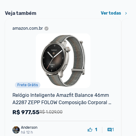
Veja também
Ver todas
amazon.com.br
ali
Frete Grátis
Relógio Inteligente Amazfit Balance 46mm 
Ama
A2287 ZEPP FOLOW Composição Corporal 
em
GPS Step Tracking Alexa Built-In Chamad
mú
R$
977,55
R
R$ 1.029,00
Anderson
1
1
há 12 h