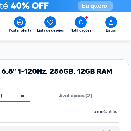
Postar oferta
Lista de desejos
Notificações
Entrar
de 6.8" 1-120Hz, 256GB, 12GB RAM
1
)
Avaliações (
2
)
um mês atrás