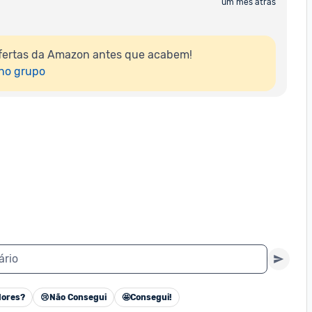
um mês atrás
fertas da Amazon antes que acabem!

 no grupo
ário
ores?
😢
Não Consegui
🤩
Consegui!
Cancelar