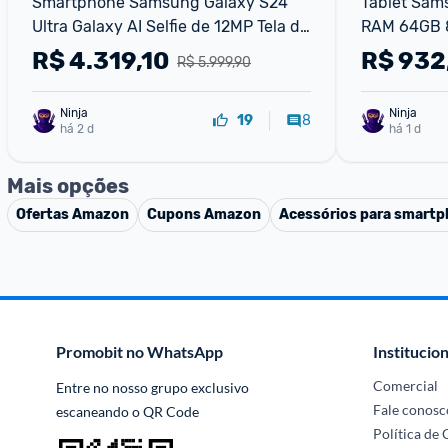
Smartphone Samsung Galaxy S24 
Tablet Sam
Ultra Galaxy AI Selfie de 12MP Tela de 
RAM 64GB 8,
6.8" 1-120Hz 256GB 12GB RAM - 
Wi-Fi
R$
4.319,10
R$
932
R$ 5.999,90
Titânio Preto
Ninja 
Ninja 
8
19
há 2 d
há 1 d
Mais opções
Ofertas
Amazon
Cupons
Amazon
Acessórios para smart
Promobit no WhatsApp
Institucion
Comercial
Entre no nosso grupo exclusivo 
Fale conosc
escaneando o QR Code
Política de