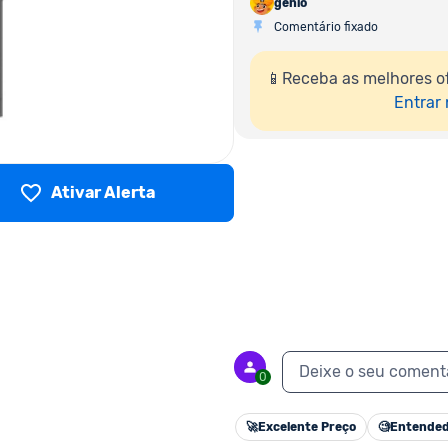
genio
Comentário fixado
📱Receba as melhores o
Entrar
Ativar Alerta
Deixe o seu coment
0
🚀
Excelente Preço
🧐
Entended