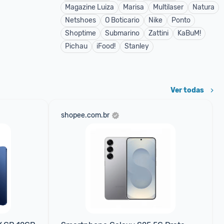
Magazine Luiza
Marisa
Multilaser
Natura
Netshoes
O Boticario
Nike
Ponto
Shoptime
Submarino
Zattini
KaBuM!
Pichau
iFood!
Stanley
Ver todas
shopee.com.br