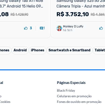
sung Galaxy Tab A11 4GB 
Samsung Galaxy S25 5G 25
7" Android 15 Helio G99 
Câmera Tripla - Azul marin
,08
R$
3.752,10
R$ 1.428,90
R$ 4.369
Monkey D Luffy
1
3
há 16 h
phones
Android
iPhones
Smartwatch e Smartband
Table
al
Páginas Especiais
Black Friday
o
Celulares em promoção
 Cookies
Fones de ouvido em promoção