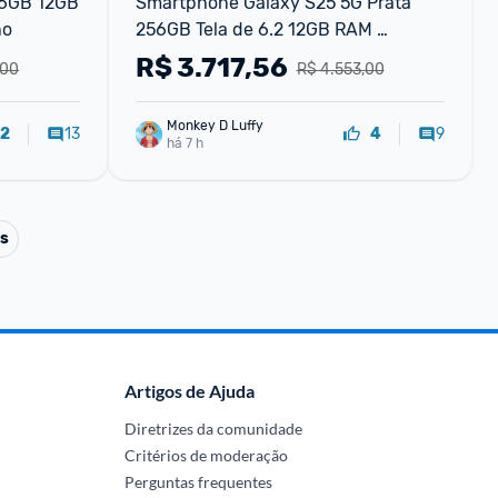
6GB 12GB 
Smartphone Galaxy S25 5G Prata 
ho
256GB Tela de 6.2 12GB RAM 
Samsung
R$
3.717,56
,00
R$ 4.553,00
Monkey D Luffy
13
9
2
4
há 7 h
ts
Artigos de Ajuda
Diretrizes da comunidade
Critérios de moderação
Perguntas frequentes