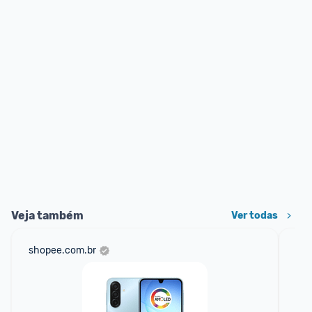
Veja também
Ver todas
shopee.com.br
am