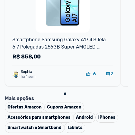
F
Smartphone Samsung Galaxy A17 4G Tela 
Ce
6.7 Polegadas 256GB Super AMOLED 
8G
Câmera Tripla 50MP Azul Samsung
R$
858,00
R
Sophia
2
6
há 1 sem
Mais opções
Ofertas
Amazon
Cupons
Amazon
Acessórios para smartphones
Android
iPhones
Smartwatch e Smartband
Tablets