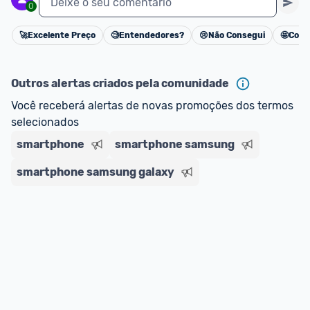
Deixe o seu comentário
0
🚀
Excelente Preço
🧐
Entendedores?
😢
Não Consegui
🤩
Cons
Cancelar
Outros alertas criados pela comunidade
Você receberá alertas de novas promoções dos termos 
selecionados
smartphone
smartphone samsung
smartphone samsung galaxy