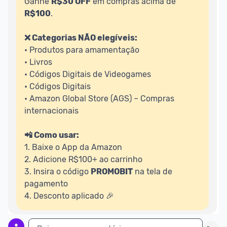
Ganhe 
R$30 OFF
 em compras acima de 
R$100
.

❌ Categorias NÃO elegíveis:
• Produtos para amamentação

• Livros

• Códigos Digitais de Videogames

• Códigos Digitais

• Amazon Global Store (AGS) – Compras 
internacionais

📲 Como usar:
1. Baixe o App da Amazon

2. Adicione R$100+ ao carrinho

3. Insira o código 
PROMOBIT
 na tela de 
pagamento

4. Desconto aplicado 🎉 