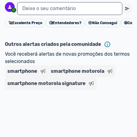
Deixe o seu comentário
0
🚀
Excelente Preço
🧐
Entendedores?
😢
Não Consegui
🤩
Cons
Cancelar
Outros alertas criados pela comunidade
Você receberá alertas de novas promoções dos termos 
selecionados
smartphone
smartphone motorola
smartphone motorola signature