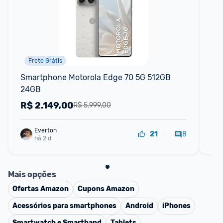
Frete Grátis
Smartphone Motorola Edge 70 5G 512GB 
Sm
24GB
Cm
R$
2.149,00
R
R$ 5.999,00
Everton
8
21
há 2 d
Mais opções
Ofertas
Amazon
Cupons
Amazon
Acessórios para smartphones
Android
iPhones
Smartwatch e Smartband
Tablets