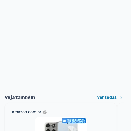
Veja também
Ver todas
amazon.com.br
sho