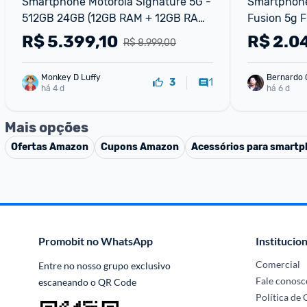
Smartphone Motorola Signature 5G - 
Smartphone
512GB 24GB (12GB RAM + 12GB RAM 
Fusion 5g Fi
Boost) 3 cameras 50MP Sony Lytia e 
256gb 24gb
R$
5.399,10
R$
2.0
R$ 8.999,00
Zoom 100x Tela 1
Boost), Cam
Tela 1.5k E
Monkey D Luffy
Bernardo
1
3
há 4 d
há 6 d
Mais opções
Ofertas
Amazon
Cupons
Amazon
Acessórios para smart
Promobit no WhatsApp
Institucion
Comercial
Entre no nosso grupo exclusivo 
Fale conosc
escaneando o QR Code
Política de