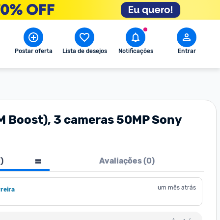
Postar oferta
Lista de desejos
Notificações
Entrar
M Boost), 3 cameras 50MP Sony
1
)
Avaliações (
0
)
um mês atrás
reira