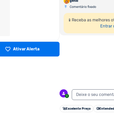
genio
Comentário fixado
📱Receba as melhores o
Entrar
Ativar Alerta
Deixe o seu coment
0
🚀
Excelente Preço
🧐
Entended