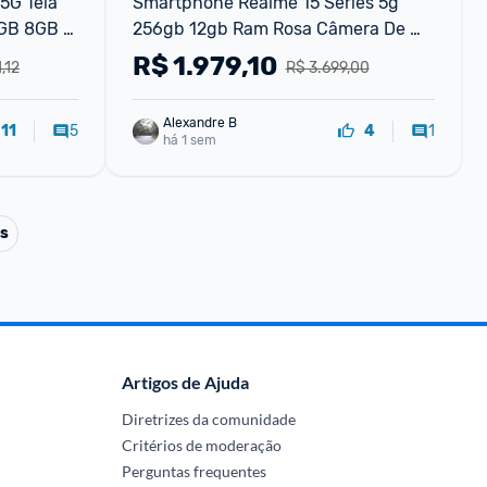
G Tela 
Smartphone Realme 15 Series 5g 
GB 8GB 
256gb 12gb Ram Rosa Câmera De 
ng
50mp Ia Rmx5106
R$
1.979,10
,12
R$ 3.699,00
Alexandre B
5
1
11
4
há 1 sem
ts
Artigos de Ajuda
Diretrizes da comunidade
Critérios de moderação
Perguntas frequentes