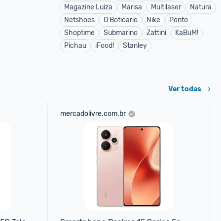
Magazine Luiza
Marisa
Multilaser
Natura
Netshoes
O Boticario
Nike
Ponto
Shoptime
Submarino
Zattini
KaBuM!
Pichau
iFood!
Stanley
Ver todas
mercadolivre.com.br