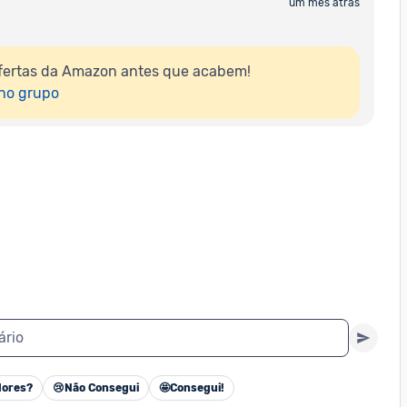
um mês atrás
fertas da Amazon antes que acabem!

 no grupo
ário
ores?
😢
Não Consegui
🤩
Consegui!
Cancelar