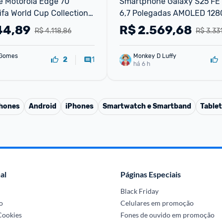
 Motorola Edge 70 
Smartphone Galaxy S25 FE 5
fa World Cup Collection - 
6,7 Polegadas AMOLED 128
 (8gb Ram + 16gb Ram 
RAM Câmera 50MP Samsu
44,89
R$
2.569,68
R$ 4.118,86
R$ 3.331
era 50mp Sony Lytia 710, 
xtreme
 Gomes
Monkey D Luffy
1
2
há 6 h
phones
Android
iPhones
Smartwatch e Smartband
Table
al
Páginas Especiais
Black Friday
o
Celulares em promoção
 Cookies
Fones de ouvido em promoção