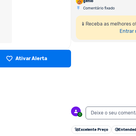
genio
Comentário fixado
📱Receba as melhores o
Entrar
Ativar Alerta
Deixe o seu coment
0
🚀
Excelente Preço
🧐
Entended