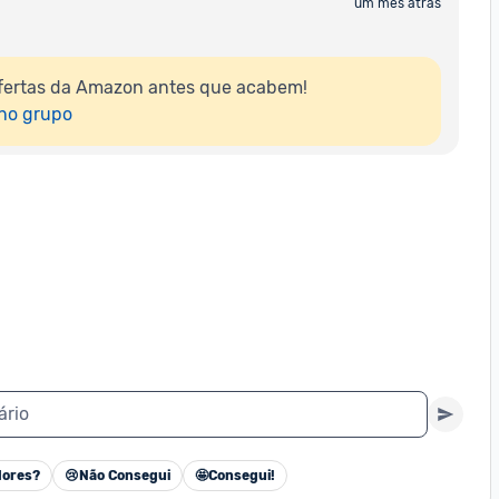
um mês atrás
fertas da Amazon antes que acabem!

 no grupo
ário
ores?
😢
Não Consegui
🤩
Consegui!
Cancelar