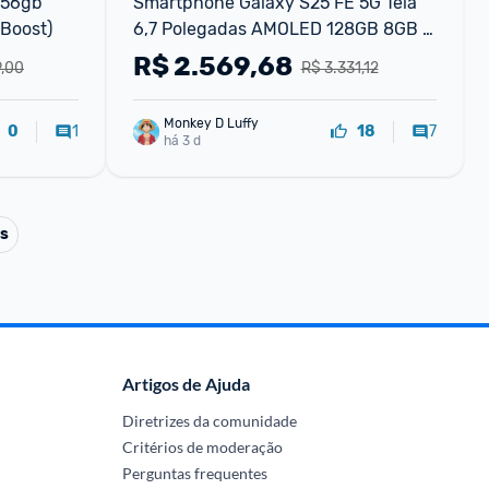
256gb 
Smartphone Galaxy S25 FE 5G Tela 
Boost)
6,7 Polegadas AMOLED 128GB 8GB 
RAM Câmera 50MP Samsung
R$
2.569,68
9,00
R$ 3.331,12
Monkey D Luffy
1
7
0
18
há 3 d
ts
Artigos de Ajuda
Diretrizes da comunidade
Critérios de moderação
Perguntas frequentes