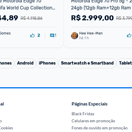
 Motorola Edge 70 
Motorola Edge 70 Pro 5g - 
fa World Cup Collection - 
24gb (12gb Ram+12gb Ram 
 (8gb Ram + 16gb Ram 
44,89
R$
2.999,00
R$ 4.118,86
R$ 3.79
era 50mp Sony Lytia 710, 
xtreme
 Gomes
Hee Hee-Man
1
2
há 1 h
phones
Android
iPhones
Smartwatch e Smartband
Table
al
Páginas Especiais
Black Friday
o
Celulares em promoção
 Cookies
Fones de ouvido em promoção