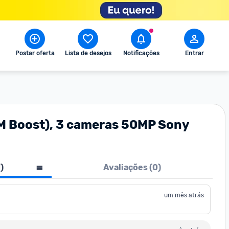
Postar oferta
Lista de desejos
Notificações
Entrar
M Boost), 3 cameras 50MP Sony
1
)
Avaliações (
0
)
um mês atrás