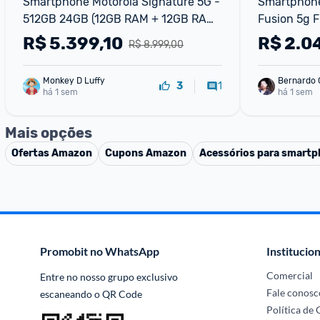
Smartphone Motorola Signature 5G - 
Smartphone
512GB 24GB (12GB RAM + 12GB RAM 
Fusion 5g Fi
Boost) 3 cameras 50MP Sony Lytia e 
256gb 24gb
R$
5.399,10
R$
2.0
R$ 8.999,00
Zoom 100x Tela 1
Boost), Cam
Tela 1.5k E
Monkey D Luffy
Bernardo
1
3
há 1 sem
há 1 sem
Mais opções
Ofertas
Amazon
Cupons
Amazon
Acessórios para smart
Promobit no WhatsApp
Institucion
Comercial
Entre no nosso grupo exclusivo 
Fale conosc
escaneando o QR Code
Política de