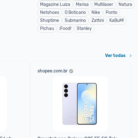
Magazine Luiza
Marisa
Multilaser
Natura
Netshoes
O Boticario
Nike
Ponto
Shoptime
Submarino
Zattini
KaBuM!
Pichau
iFood!
Stanley
Ver todas
shopee.com.br