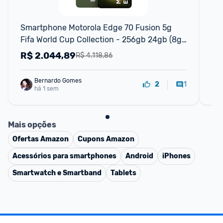
F
Smartphone Motorola Edge 70 Fusion 5g 
Sm
Fifa World Cup Collection - 256gb 24gb (8gb 
25
Ram + 16gb Ram Boost), Camera 50mp Sony 
50
R$
2.044,89
R
R$ 4.118,86
Lytia 710, Tela 1.5k Extreme
Bernardo Gomes
1
2
há 1 sem
Mais opções
Ofertas
Amazon
Cupons
Amazon
Acessórios para smartphones
Android
iPhones
Smartwatch e Smartband
Tablets