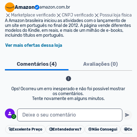
Amazon
amazon.com.br
Marketplace verificado
CNPJ verificado
Possui loja física
A Amazon brasileira iniciou as atividades com o lançamento de 
um site em português no final de 2012. A página vende diferentes 
modelos do Kindle, em reais, e mais de um milhão de e-books, 
incluindo títulos em português.
Ver mais ofertas dessa loja
Comentários (
4
)
Avaliações (
0
)
Ops! Ocorreu um erro inesperado e não foi possível mostrar 
os comentários. 

Tente novamente em alguns minutos.
Deixe o seu comentário
0
🚀
Excelente Preço
🧐
Entendedores?
😢
Não Consegui
🤩
Cons
Cancelar