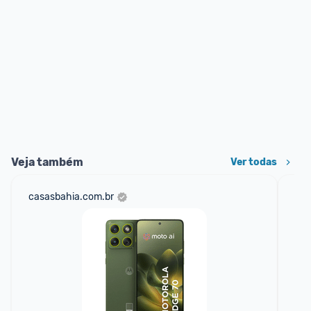
Veja também
Ver todas
casasbahia.com.br
am