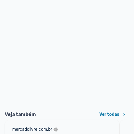
Veja também
Ver todas
mercadolivre.com.br
am