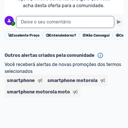
acha desta oferta para a comunidade.
Deixe o seu comentário
0
🚀
Excelente Preço
🧐
Entendedores?
😢
Não Consegui
🤩
Cons
Cancelar
Outros alertas criados pela comunidade
Você receberá alertas de novas promoções dos termos 
selecionados
smartphone
smartphone motorola
smartphone motorola moto