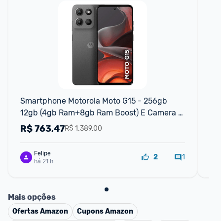
F
Smartphone Motorola Moto G15 - 256gb 
In
12gb (4gb Ram+8gb Ram Boost) E Camera 
8MP
50mp Com Ai E Night Vision Bateria De 5200 
8M
R$
763,47
R
R$ 1.389,00
Mah Tela Fhd+ 6.7 Com Superbrilh
Felipe
1
2
há 21 h
Mais opções
Ofertas
Amazon
Cupons
Amazon