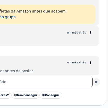
fertas da Amazon antes que acabem!

 no grupo
um mês atrás
um mês atrás
ar antes de postar
ário
um mês atrás
ores?
😢
Não Consegui
🤩
Consegui!
Cancelar