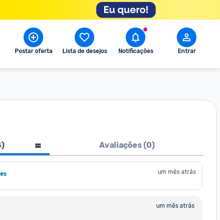
Postar oferta
Lista de desejos
Notificações
Entrar
4
)
Avaliações (
0
)
um mês atrás
es
um mês atrás