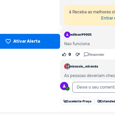
📱Receba as melhores o
Entrar
edilson99005
Ativar Alerta
Nao funciona
0
Responder
nicassio_miranda
As pessoas deveriam chec
1
Deixe o seu coment
Responder
0
silmar_574609
🚀
Excelente Preço
🧐
Entended
Não chega no preço