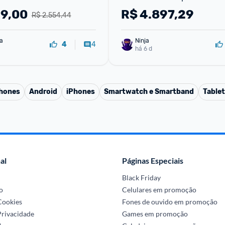
99,00
R$
4.897,29
R$ 2.554,44
va
Ninja 
4
4
há 6 d
phones
Android
iPhones
Smartwatch e Smartband
Table
al
Páginas Especiais
Black Friday
o
Celulares em promoção
 Cookies
Fones de ouvido em promoção
Privacidade
Games em promoção