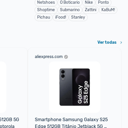
Netshoes
O Boticario
Nike
Ponto
Shoptime
Submarino
Zattini
KaBuM!
Pichau
iFood!
Stanley
Ver todas
aliexpress.com
512GB 5G 
Smartphone Samsung Galaxy S25 
otorola
Edge 512GB Titânio Jetblack 5G 