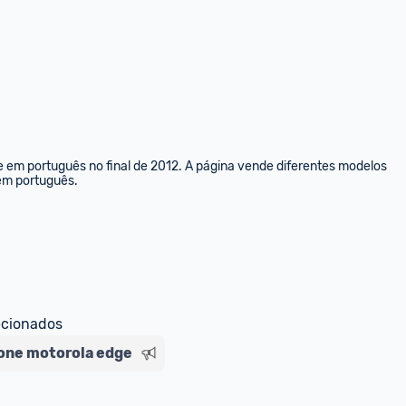
0
Responder
e em português no final de 2012. A página vende diferentes modelos 
 em português.
ecionados
one motorola edge