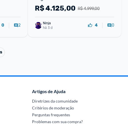
12GB RAM 6,7" Câm Dupla + Selfie 
R$
4.125,00
R$ 4.999,00
12MP
Ninja 
2
0
0
4
há 3 d
ts
Artigos de Ajuda
Diretrizes da comunidade
Critérios de moderação
Perguntas frequentes
Problemas com sua compra?