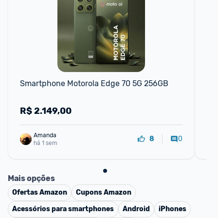
Smartphone Motorola Edge 70 5G 256GB
Sm
25
R$
2.149,00
R
Amanda
0
8
há 1 sem
Mais opções
Ofertas
Amazon
Cupons
Amazon
Acessórios para smartphones
Android
iPhones