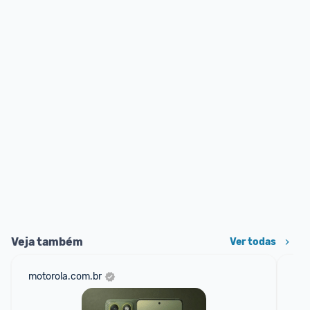
Veja também
Ver todas
motorola.com.br
cas