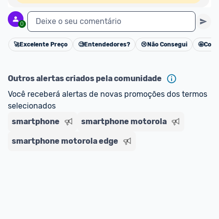
Deixe o seu comentário
0
🚀
Excelente Preço
🧐
Entendedores?
😢
Não Consegui
🤩
Cons
Cancelar
Outros alertas criados pela comunidade
Você receberá alertas de novas promoções dos termos 
selecionados
smartphone
smartphone motorola
smartphone motorola edge