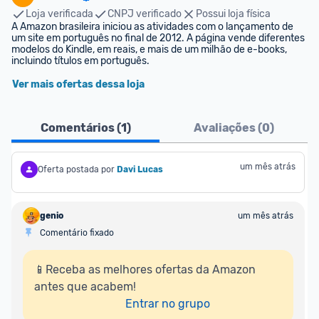
Loja verificada
CNPJ verificado
Possui loja física
A Amazon brasileira iniciou as atividades com o lançamento de 
um site em português no final de 2012. A página vende diferentes 
modelos do Kindle, em reais, e mais de um milhão de e-books, 
incluindo títulos em português.
Ver mais ofertas dessa loja
Comentários (
1
)
Avaliações (
0
)
um mês atrás
Oferta postada por
Davi Lucas
genio
um mês atrás
Comentário fixado
📱Receba as melhores ofertas da Amazon 
antes que acabem!

Entrar no grupo