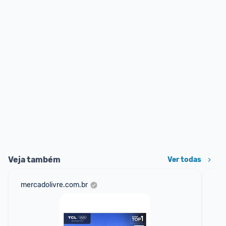
Veja também
Ver todas
mercadolivre.com.br
am