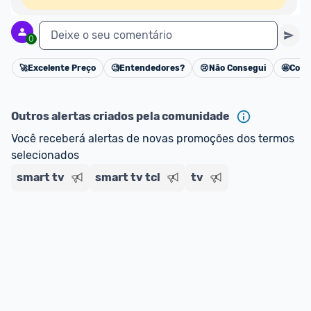
Deixe o seu comentário
0
🚀
Excelente Preço
🧐
Entendedores?
😢
Não Consegui
🤩
Cons
Cancelar
Outros alertas criados pela comunidade
Você receberá alertas de novas promoções dos termos 
selecionados
smart tv
smart tv tcl
tv