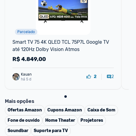
Parcelado
F
Smart TV 75 4K QLED TCL 75P7L Google TV 
Hi
até 120Hz Dolby Vision Atmos
50
HD
R$
4.849,00
R
Ga
Kauan
2
2
há 5 d
Mais opções
Ofertas
Amazon
Cupons
Amazon
Caixa de Som
Fone de ouvido
Home Theater
Projetores
Soundbar
Suporte para TV