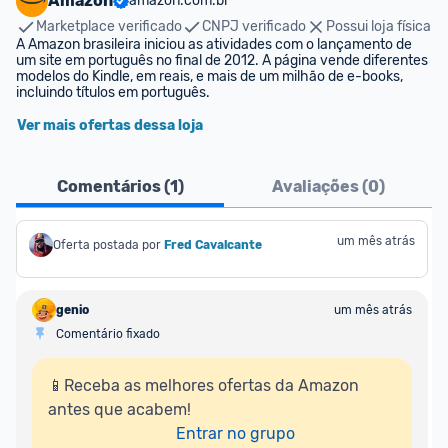
Amazon
amazon.com.br
Marketplace verificado
CNPJ verificado
Possui loja física
A Amazon brasileira iniciou as atividades com o lançamento de 
um site em português no final de 2012. A página vende diferentes 
modelos do Kindle, em reais, e mais de um milhão de e-books, 
incluindo títulos em português.
Ver mais ofertas dessa loja
Comentários (
1
)
Avaliações (
0
)
um mês atrás
Oferta postada por
Fred Cavalcante
genio
um mês atrás
Comentário fixado
📱Receba as melhores ofertas da Amazon 
antes que acabem!

Entrar no grupo