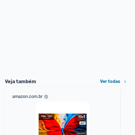
Veja também
Ver todas
amazon.com.br
mer