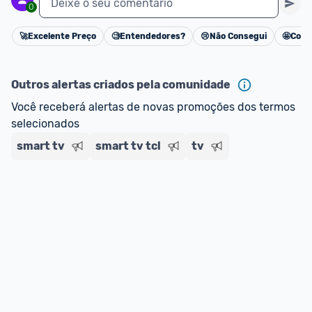
Deixe o seu comentário
0
🚀
Excelente Preço
🧐
Entendedores?
😢
Não Consegui
🤩
Cons
Cancelar
Outros alertas criados pela comunidade
Você receberá alertas de novas promoções dos termos 
selecionados
smart tv
smart tv tcl
tv