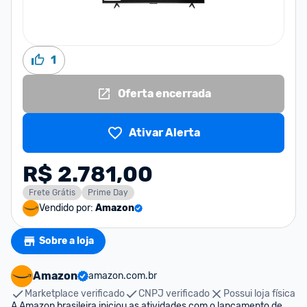
1
Oferta encerrada
Ativar Alerta
R$ 2.781,00
Frete Grátis
Prime Day
Vendido por:
Amazon
Sobre a loja
Amazon
amazon.com.br
Marketplace verificado
CNPJ verificado
Possui loja física
A Amazon brasileira iniciou as atividades com o lançamento de 