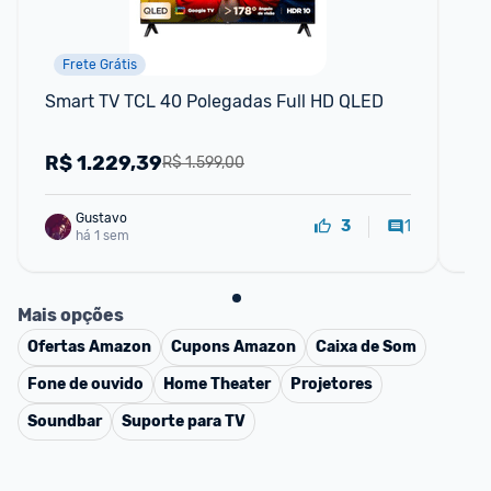
Frete Grátis
Smart TV TCL 40 Polegadas Full HD QLED
Sm
Wi
VR
R$
1.229,39
R
R$ 1.599,00
Gustavo
1
3
há 1 sem
Mais opções
Ofertas
Amazon
Cupons
Amazon
Caixa de Som
Fone de ouvido
Home Theater
Projetores
Soundbar
Suporte para TV