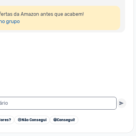
fertas da Amazon antes que acabem!

 no grupo
ário
ores?
😢
Não Consegui
🤩
Consegui!
Cancelar