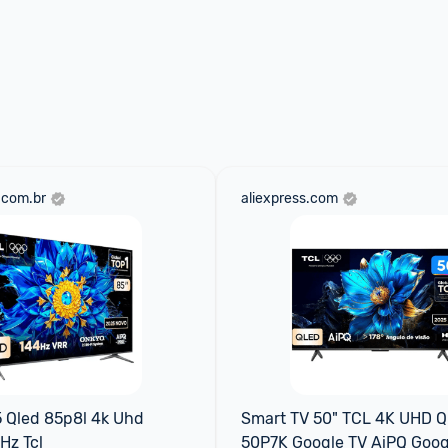
.com.br
aliexpress.com
 Qled 85p8l 4k Uhd 
Smart TV 50" TCL 4K UHD Q
Hz Tcl
50P7K Google TV AiPQ Googl