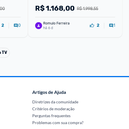
R$
1.168,00
,00
R$ 1.998,55
Romulo Ferreira
0
1
2
2
há 6 d
a TV
Artigos de Ajuda
Diretrizes da comunidade
Critérios de moderação
Perguntas frequentes
Problemas com sua compra?