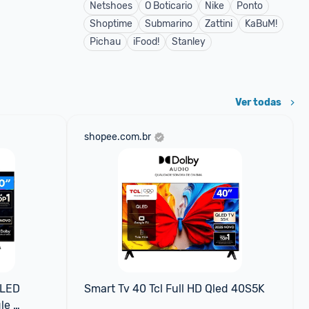
Netshoes
O Boticario
Nike
Ponto
Shoptime
Submarino
Zattini
KaBuM!
Pichau
iFood!
Stanley
Ver todas
shopee.com.br
LED 
Smart Tv 40 Tcl Full HD Qled 40S5K
e 