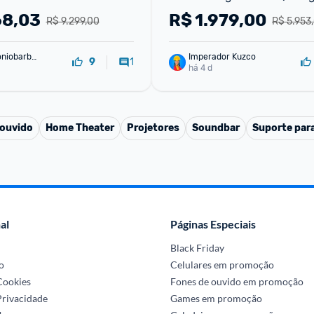
Assistente 3 HDMI
68,03
R$
1.979,00
R$ 9.299,00
R$ 5.953
oniobarbo
Imperador Kuzco
1
9
há 4 d
 ouvido
Home Theater
Projetores
Soundbar
Suporte par
al
Páginas Especiais
Black Friday
o
Celulares em promoção
 Cookies
Fones de ouvido em promoção
Privacidade
Games em promoção