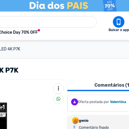
Baixar o app
Choice Day 70% OFF
LED 4K P7K
K P7K
Comentários (
Oferta postada por
Valentina
genio
Comentário fixado