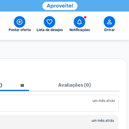
Postar oferta
Lista de desejos
Notificações
Entrar
1
)
Avaliações (
0
)
um mês atrás
um mês atrás