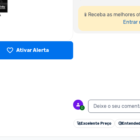
📱Receba as melhores o
Entrar
Ativar Alerta
Deixe o seu coment
0
🚀
Excelente Preço
🧐
Entended