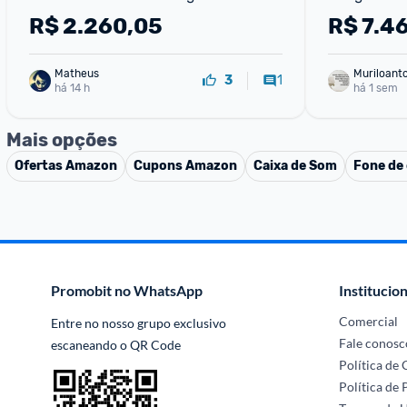
HDR10+ Dolby Atmos Dolby Vision 
R$
2.260,05
R$
7.4
55P7K
Matheus
Muriloant
1
3
há 14 h
sa
há 1 sem
Mais opções
Ofertas
Amazon
Cupons
Amazon
Caixa de Som
Fone de
Promobit no WhatsApp
Institucion
Comercial
Entre no nosso grupo exclusivo 
Fale conosc
escaneando o QR Code
Política de
Política de 