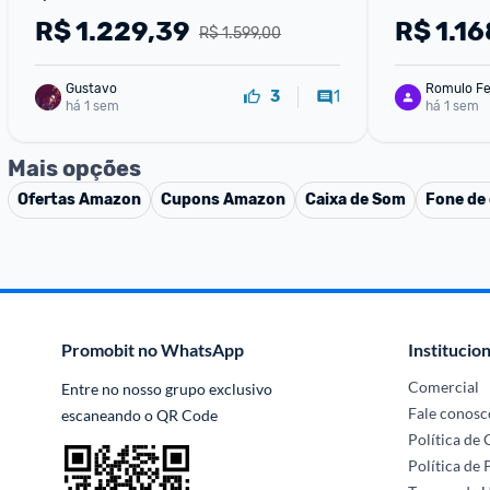
R$
1.229,39
R$
1.16
R$ 1.599,00
Gustavo
Romulo Fe
1
3
há 1 sem
há 1 sem
Mais opções
Ofertas
Amazon
Cupons
Amazon
Caixa de Som
Fone de
Promobit no WhatsApp
Institucion
Comercial
Entre no nosso grupo exclusivo 
Fale conosc
escaneando o QR Code
Política de
Política de 