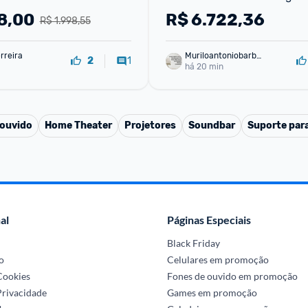
HDR10+ 144 Hz VRR 85P8L
8,00
R$
6.722,36
R$ 1.998,55
rreira
Muriloantoniobarbo
1
2
sa
há 20 min
 ouvido
Home Theater
Projetores
Soundbar
Suporte par
al
Páginas Especiais
Black Friday
o
Celulares em promoção
 Cookies
Fones de ouvido em promoção
Privacidade
Games em promoção