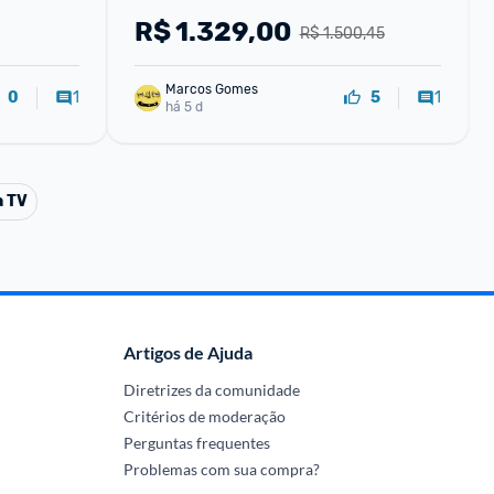
R$
1.329,00
R$ 1.500,45
Marcos Gomes
1
1
0
5
há 5 d
a TV
Artigos de Ajuda
Diretrizes da comunidade
Critérios de moderação
Perguntas frequentes
Problemas com sua compra?