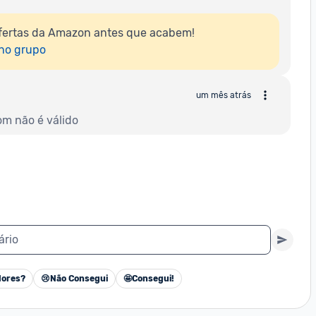
fertas da Amazon antes que acabem!

 no grupo
um mês atrás
om não é válido
ário
ores?
😢
Não Consegui
🤩
Consegui!
Cancelar