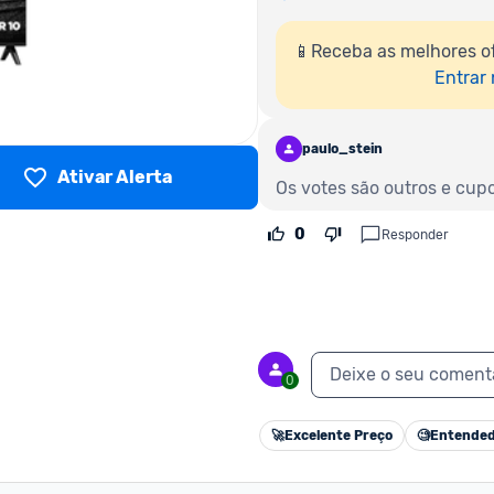
📱Receba as melhores o
Entrar
paulo_stein
Ativar Alerta
Os votes são outros e cup
0
Responder
Deixe o seu coment
0
🚀
Excelente Preço
🧐
Entended