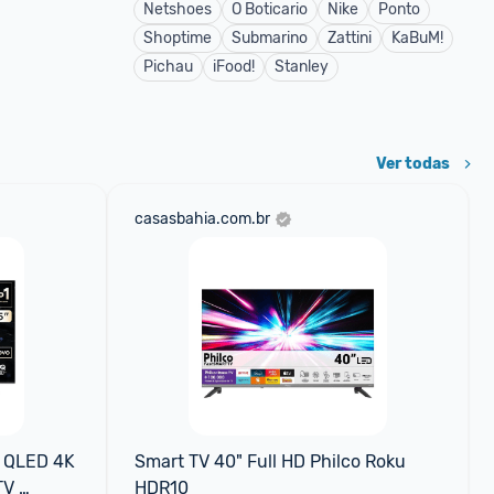
Netshoes
O Boticario
Nike
Ponto
Shoptime
Submarino
Zattini
KaBuM!
Pichau
iFood!
Stanley
Ver todas
casasbahia.com.br
 QLED 4K 
Smart TV 40" Full HD Philco Roku 
V 
HDR10