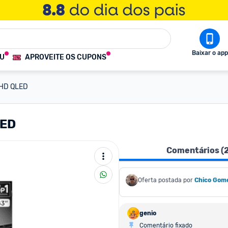
Baixar o app
OU
APROVEITE OS CUPONS
FHD QLED
LED
Comentários (
Oferta postada por
Chico Gom
genio
Comentário fixado