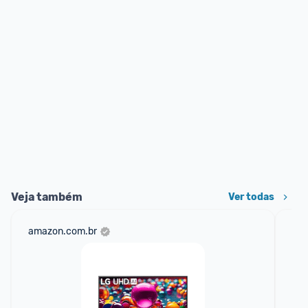
Veja também
Ver todas
amazon.com.br
mer