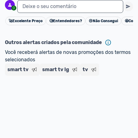
Deixe o seu comentário
0
🚀
Excelente Preço
🧐
Entendedores?
😢
Não Consegui
🤩
Cons
Cancelar
Outros alertas criados pela comunidade
Você receberá alertas de novas promoções dos termos 
selecionados
smart tv
smart tv lg
tv