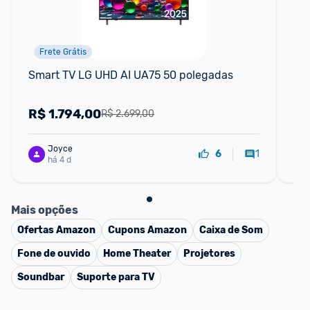
Frete Grátis
Smart TV LG UHD AI UA75 50 polegadas
Sm
HD
R$
1.794,00
R
R$ 2.699,00
Joyce
1
6
há 4 d
Mais opções
Ofertas
Amazon
Cupons
Amazon
Caixa de Som
Fone de ouvido
Home Theater
Projetores
Soundbar
Suporte para TV