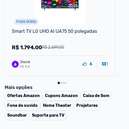
Frete Grátis
Smart TV LG UHD AI UA75 50 polegadas
Sm
HD
R$
1.794,00
R
R$ 2.699,00
Joyce
1
6
há 4 d
Mais opções
Ofertas
Amazon
Cupons
Amazon
Caixa de Som
Fone de ouvido
Home Theater
Projetores
Soundbar
Suporte para TV