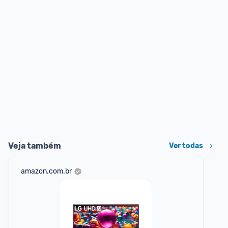
Veja também
Ver todas
amazon.com.br
mer