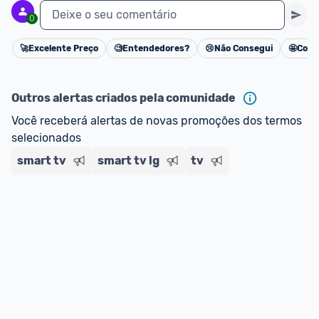
Deixe o seu comentário
0
🚀
Excelente Preço
🧐
Entendedores?
😢
Não Consegui
🤩
Cons
Cancelar
Outros alertas criados pela comunidade
Você receberá alertas de novas promoções dos termos 
selecionados
smart tv
smart tv lg
tv