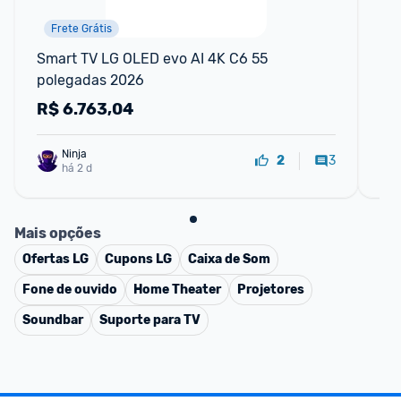
Frete Grátis
Smart TV LG OLED evo AI 4K C6 55 
Sm
polegadas 2026
Po
Biv
R$
6.763,04
R
Ninja 
3
2
há 2 d
Mais opções
Ofertas
LG
Cupons
LG
Caixa de Som
Fone de ouvido
Home Theater
Projetores
Soundbar
Suporte para TV