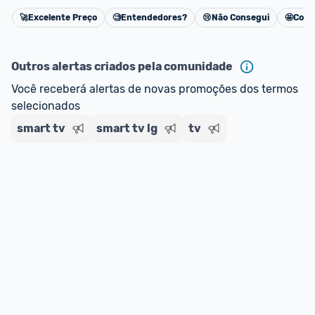
🚀
Excelente Preço
🧐
Entendedores?
😢
Não Consegui
🤩
Cons
Cancelar
Outros alertas criados pela comunidade
Você receberá alertas de novas promoções dos termos 
selecionados
smart tv
smart tv lg
tv