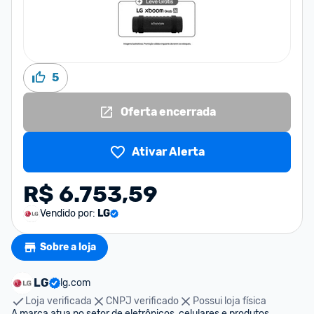
5
Oferta encerrada
Ativar Alerta
R$ 6.753,59
Vendido por:
LG
Sobre a loja
LG
lg.com
Loja verificada
CNPJ verificado
Possui loja física
A marca atua no setor de eletrônicos, celulares e produtos 