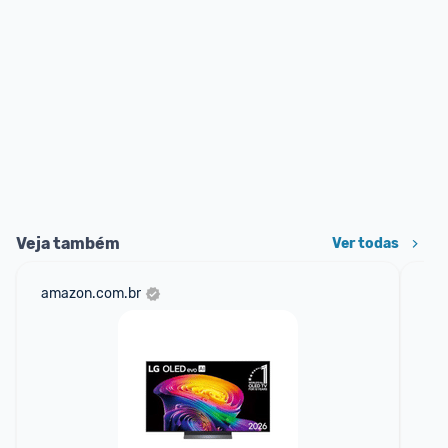
Veja também
Ver todas
amazon.com.br
cas