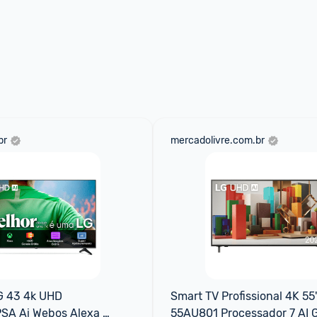
br
mercadolivre.com.br
 43 4k UHD 
Smart TV Profissional 4K 55
A Ai Webos Alexa 
55AU801 Processador 7 AI G