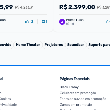
W
Super Upscaling Google Cas
75,99
R$
2.399,00
R$ 4.233,31
R$ 3.28
Integrado Controle
atan
Promo Flash
1
2
há 1 d
 ouvido
Home Theater
Projetores
Soundbar
Suporte par
al
Páginas Especiais
Black Friday
o
Celulares em promoção
 Cookies
Fones de ouvido em promoção
Privacidade
Games em promoção