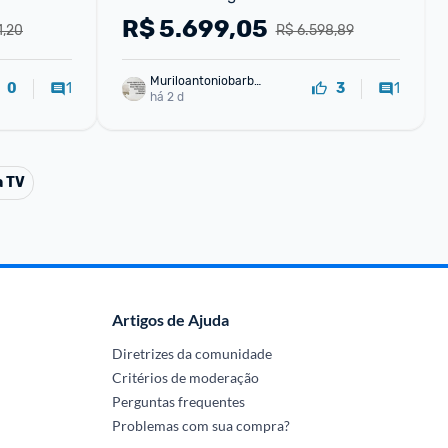
t Alexa 
Alexa Integrada - Bivolt
R$
5.699,05
1,20
R$ 6.598,89
Muriloantoniobarbo
1
1
0
3
sa
há 2 d
a TV
Artigos de Ajuda
Diretrizes da comunidade
Critérios de moderação
Perguntas frequentes
Problemas com sua compra?