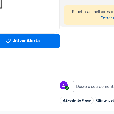
📱Receba as melhores o
Entrar
Ativar Alerta
Deixe o seu coment
0
🚀
Excelente Preço
🧐
Entended