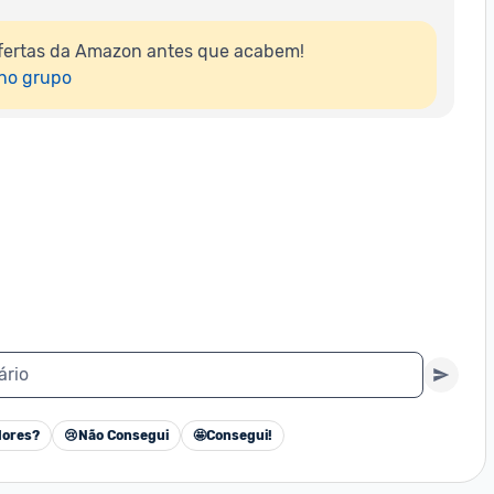
fertas da Amazon antes que acabem!

 no grupo
ário
ores?
😢
Não Consegui
🤩
Consegui!
Cancelar