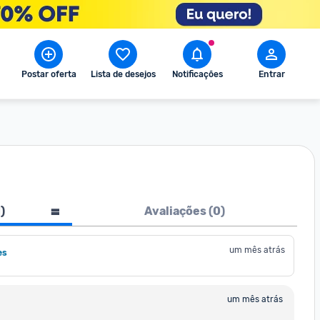
Postar oferta
Lista de desejos
Notificações
Entrar
1
)
Avaliações (
0
)
um mês atrás
es
um mês atrás