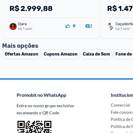
65UA7500PSA
Gaming 20
R$
2.999,88
R$
1.4
Clara
CaçadorN
2
9
há 1 sem
há 1 sem
Mais opções
Ofertas
Amazon
Cupons
Amazon
Caixa de Som
Fone de
Promobit no WhatsApp
Institucion
Comercial
Entre no nosso grupo exclusivo 
Fale conosc
escaneando o QR Code
Política de
Política de 