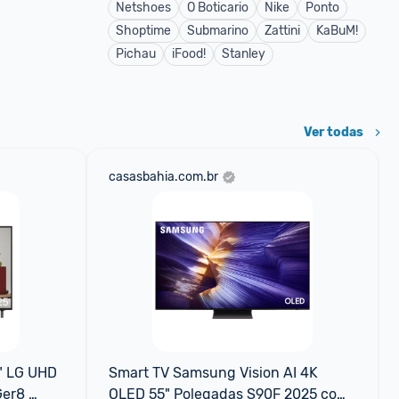
Netshoes
O Boticario
Nike
Ponto
Shoptime
Submarino
Zattini
KaBuM!
Pichau
iFood!
Stanley
Ver todas
casasbahia.com.br
" LG UHD 
Smart TV Samsung Vision AI 4K 
er8 
OLED 55" Polegadas S90F 2025 com 