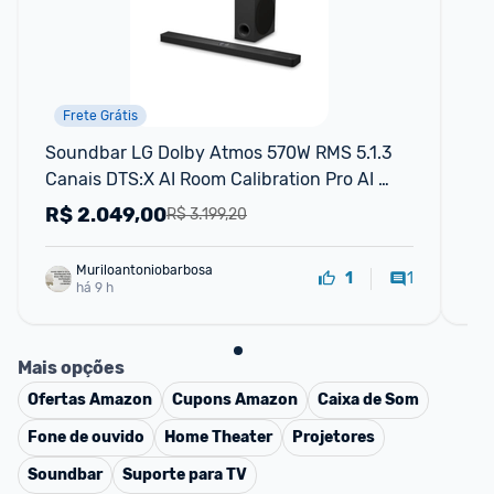
Frete Grátis
Soundbar LG Dolby Atmos 570W RMS 5.1.3 
Sm
Canais DTS:X AI Room Calibration Pro AI 
HD
Sound Pro Sem fios WOW Orchestra
R$
2.049,00
R
R$ 3.199,20
Muriloantoniobarbosa
1
1
há 9 h
Mais opções
Ofertas
Amazon
Cupons
Amazon
Caixa de Som
Fone de ouvido
Home Theater
Projetores
Soundbar
Suporte para TV