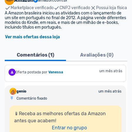
Amazon
amazon.com.br
Marketplace verificado
CNPJ verificado
Possui loja física
A Amazon brasileira iniciou as atividades com o lançamento de 
um site em português no final de 2012. A página vende diferentes 
modelos do Kindle, em reais, e mais de um milhão de e-books, 
incluindo títulos em português.
Ver mais ofertas dessa loja
Comentários (
1
)
Avaliações (
0
)
um mês atrás
Oferta postada por
Vanessa
genio
um mês atrás
Comentário fixado
📱Receba as melhores ofertas da Amazon 
antes que acabem!

Entrar no grupo