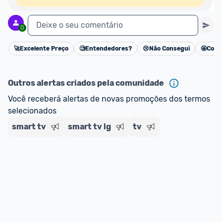
Deixe o seu comentário
0
🚀
Excelente Preço
🧐
Entendedores?
😢
Não Consegui
🤩
Cons
Cancelar
Outros alertas criados pela comunidade
Você receberá alertas de novas promoções dos termos 
selecionados
smart tv
smart tv lg
tv