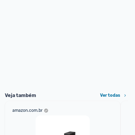
Veja também
Ver todas
amazon.com.br
mer