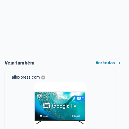
Veja também
Ver todas
aliexpress.com
am