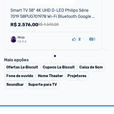
F
Smart TV 58" 4K UHD D-LED Philips Série 
PHI
7019 58PUG701978 Wi-Fi Bluetooth Google 
50
Assistente 3 HDMI 2 USB
HD
R$
2.576,00
R
R$ 4.540,00
Ninja 
0
2
há 4 d
Mais opções
Ofertas
Le Biscuit
Cupons
Le Biscuit
Caixa de Som
Fone de ouvido
Home Theater
Projetores
Soundbar
Suporte para TV