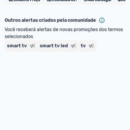
🚀
Excelente Preço
🧐
Entendedores?
😢
Não Consegui
🤩
Cons
Cancelar
Outros alertas criados pela comunidade
Você receberá alertas de novas promoções dos termos 
selecionados
smart tv
smart tv led
tv