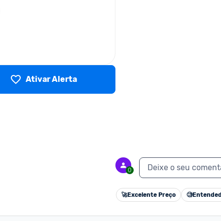
Ativar Alerta
Deixe o seu coment
0
🚀
Excelente Preço
🧐
Entended