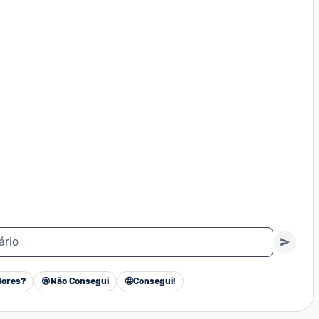
ário
ores?
😢
Não Consegui
🤩
Consegui!
Cancelar