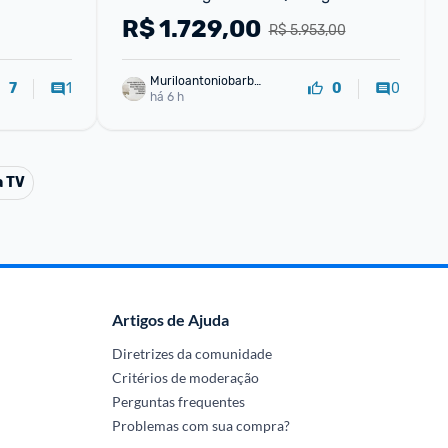
Assistente 3 HDMI
R$
1.729,00
R$ 5.953,00
Muriloantoniobarbo
1
0
7
0
sa
há 6 h
a TV
Artigos de Ajuda
Diretrizes da comunidade
Critérios de moderação
Perguntas frequentes
Problemas com sua compra?