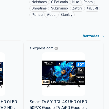
Netshoes
O Boticario
Nike
Ponto
Shoptime
Submarino
Zattini
KaBuM!
Pichau
iFood!
Stanley
Ver todas
aliexpress.com
 HD QLED 
Smart TV 50" TCL 4K UHD QLED 
V 2 HDMI 
50P7K Google TV AiPQ Google 