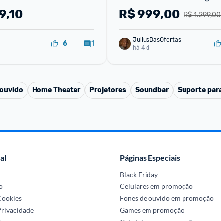
Netflix Prime Video Bivolt
HDR10 Dolby Audio 32S5K
9,10
R$
999,00
R$ 1.299,00
JuliusDasOfertas
1
6
há 4 d
 ouvido
Home Theater
Projetores
Soundbar
Suporte par
al
Páginas Especiais
Black Friday
o
Celulares em promoção
 Cookies
Fones de ouvido em promoção
Privacidade
Games em promoção