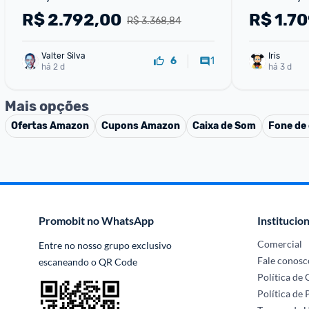
2 USB RJ45 Netflix Hq-QLED65SM
Hdmi 2 Usb 
R$
2.792,00
R$
1.70
R$ 3.368,84
Valter Silva
Iris
1
6
há 2 d
há 3 d
Mais opções
Ofertas
Amazon
Cupons
Amazon
Caixa de Som
Fone de
Promobit no WhatsApp
Institucion
Comercial
Entre no nosso grupo exclusivo 
Fale conosc
escaneando o QR Code
Política de
Política de 