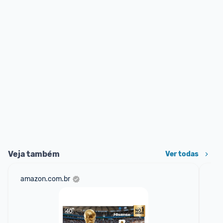
Veja também
Ver todas
amazon.com.br
mer