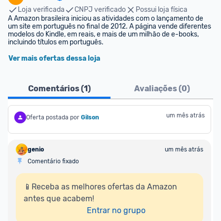
Loja verificada
CNPJ verificado
Possui loja física
A Amazon brasileira iniciou as atividades com o lançamento de 
um site em português no final de 2012. A página vende diferentes 
modelos do Kindle, em reais, e mais de um milhão de e-books, 
incluindo títulos em português.
Ver mais ofertas dessa loja
Comentários (
1
)
Avaliações (
0
)
um mês atrás
Oferta postada por
Gilson
genio
um mês atrás
Comentário fixado
📱Receba as melhores ofertas da Amazon 
antes que acabem!

Entrar no grupo