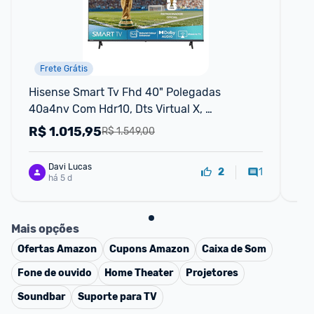
Frete Grátis
Hisense Smart Tv Fhd 40" Polegadas 
Sma
40a4nv Com Hdr10, Dts Virtual X, 
Ger
Compatibilidade Alexa E Google Home
R$
1.015,95
R
R$ 1.549,00
Davi Lucas
1
2
há 5 d
Mais opções
Ofertas
Amazon
Cupons
Amazon
Caixa de Som
Fone de ouvido
Home Theater
Projetores
Soundbar
Suporte para TV