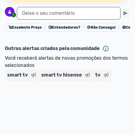
Deixe o seu comentário
0
🚀
Excelente Preço
🧐
Entendedores?
😢
Não Consegui
🤩
Cons
Cancelar
Outros alertas criados pela comunidade
Você receberá alertas de novas promoções dos termos 
selecionados
smart tv
smart tv hisense
tv