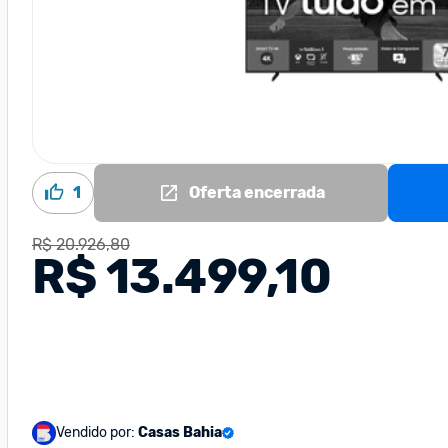
1
Oferta encerrada
R$ 20.926,80
R$ 13.499,10
Vendido por:
Casas Bahia