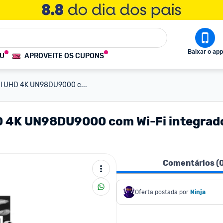
Baixar o app
OU
APROVEITE OS CUPONS
al UHD 4K UN98DU9000 c...
D 4K UN98DU9000 com Wi-Fi integrado
Comentários (
Oferta postada por
Ninja 