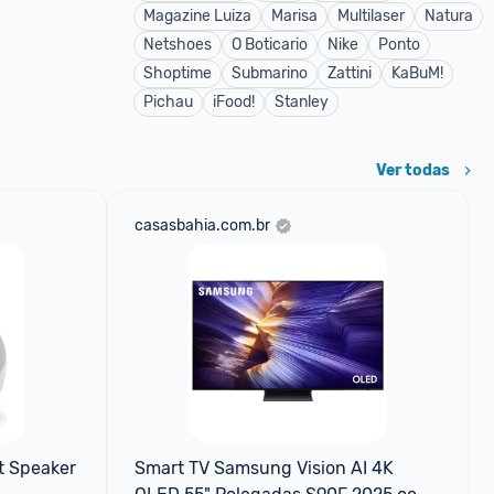
Magazine Luiza
Marisa
Multilaser
Natura
Netshoes
O Boticario
Nike
Ponto
Shoptime
Submarino
Zattini
KaBuM!
Pichau
iFood!
Stanley
Ver todas
casasbahia.com.br
 Speaker 
Smart TV Samsung Vision AI 4K 