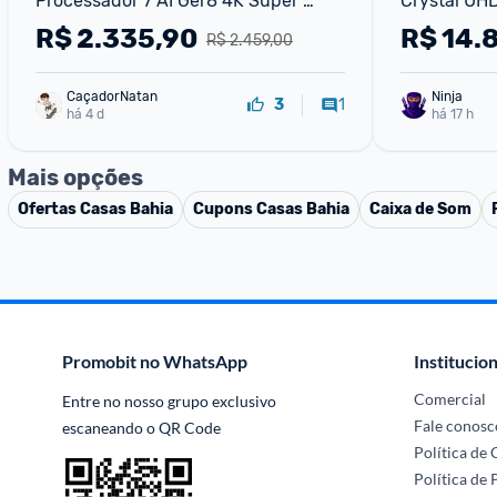
Processador 7 AI Ger8 4K Super 
Crystal UH
Upscaling Google Cast Alexa 
Processador
R$
2.335,90
R$
14.
R$ 2.459,00
Integrado Controle AI Smart M
120Hz Alexa
CaçadorNatan
Ninja 
1
3
há 4 d
há 17 h
Mais opções
Ofertas
Casas Bahia
Cupons
Casas Bahia
Caixa de Som
Promobit no WhatsApp
Institucion
Comercial
Entre no nosso grupo exclusivo 
Fale conosc
escaneando o QR Code
Política de
Política de 