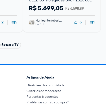
OLED 55" Polegadas S90F 2025 com 
Alexa Integrada - Bivolt
R$
5.699,05
R$ 6.598,89
Muriloantoniobarbo
5
1
2
5
sa
há 5 d
rte para TV
Artigos de Ajuda
Diretrizes da comunidade
Critérios de moderação
Perguntas frequentes
Problemas com sua compra?