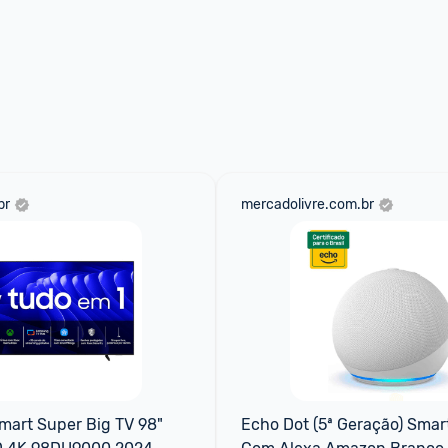
br
mercadolivre.com.br
art Super Big TV 98" 
Echo Dot (5ª Geração) Smart