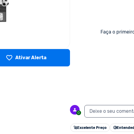
Faça o primeir
Ativar Alerta
Deixe o seu coment
0
🚀
Excelente Preço
🧐
Entended