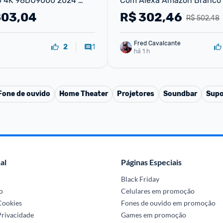
D 4K 98DU9000 2024 
Com Alexa Amazon Branco
 Crystal 4K Painel até 
803,04
R$
302,46
R$ 502,48
 built in
Fred Cavalcante
1
2
há 1 h
Fone de ouvido
Home Theater
Projetores
Soundbar
Supo
al
Páginas Especiais
Black Friday
o
Celulares em promoção
 Cookies
Fones de ouvido em promoção
Privacidade
Games em promoção