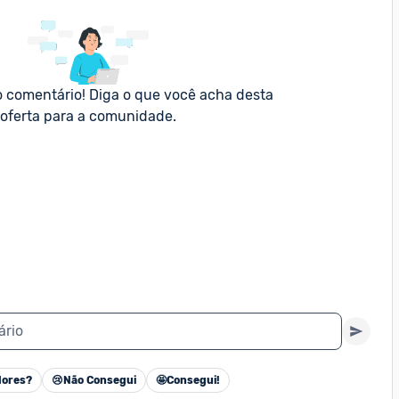
o comentário! Diga o que você acha desta 
oferta para a comunidade.
ário
ores?
😢
Não Consegui
🤩
Consegui!
Cancelar