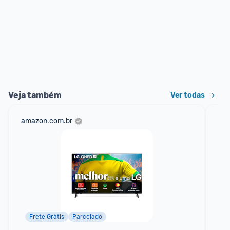
Veja também
Ver todas
amazon.com.br
mer
Frete Grátis
Parcelado