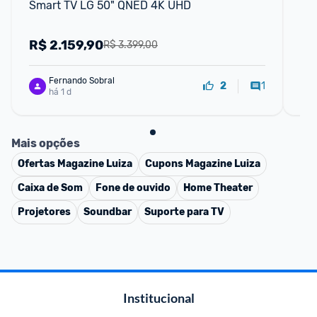
Smart TV LG 50" QNED 4K UHD
Sm
R$
2.159,90
R
R$ 3.399,00
Fernando Sobral
1
2
há 1 d
Mais opções
Ofertas
Magazine Luiza
Cupons
Magazine Luiza
Caixa de Som
Fone de ouvido
Home Theater
Projetores
Soundbar
Suporte para TV
Institucional