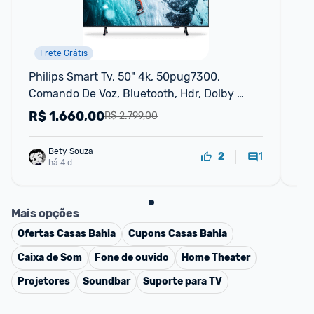
Frete Grátis
Philips Smart Tv, 50" 4k, 50pug7300, 
Sm
Comando De Voz, Bluetooth, Hdr, Dolby 
De
Atmos, Hdmi, Usb, Wi-fi
R$
1.660,00
R
R$ 2.799,00
Bety Souza
1
2
há 4 d
Mais opções
Ofertas
Casas Bahia
Cupons
Casas Bahia
Caixa de Som
Fone de ouvido
Home Theater
Projetores
Soundbar
Suporte para TV