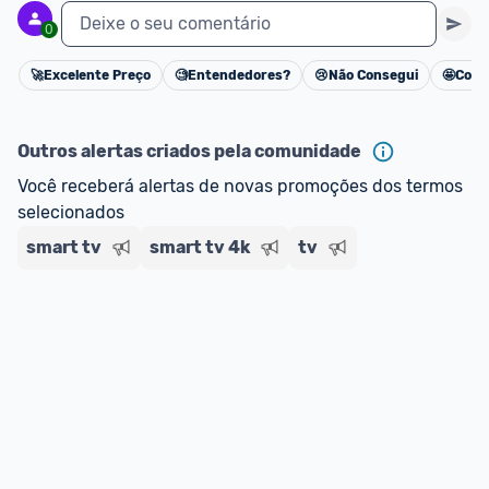
Deixe o seu comentário
0
🚀
Excelente Preço
🧐
Entendedores?
😢
Não Consegui
🤩
Cons
Cancelar
Outros alertas criados pela comunidade
Você receberá alertas de novas promoções dos termos 
selecionados
smart tv
smart tv 4k
tv