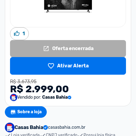
1
Oferta encerrada
Ativar Alerta
R$ 3.673,95
R$ 2.999,00
Vendido por:
Casas Bahia
Sobre a loja
Casas Bahia
casasbahia.com.br
Loja verificada
CNPJ verificado
Possui loja física