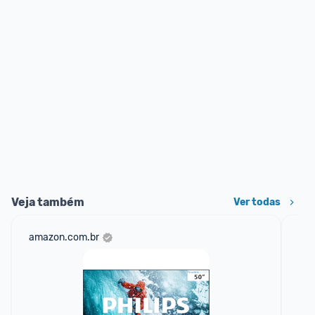
Veja também
Ver todas
amazon.com.br
mer