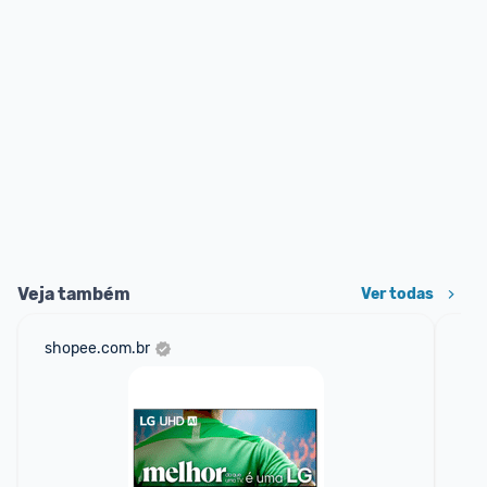
Veja também
Ver todas
shopee.com.br
am