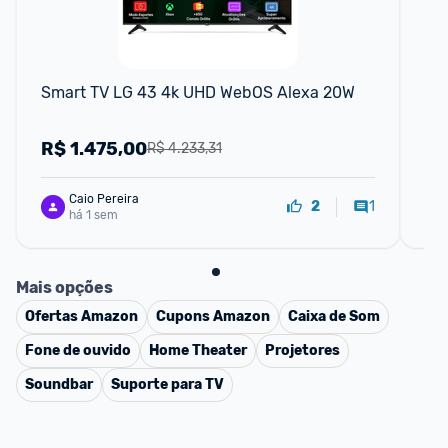
F
Smart TV LG 43 4k UHD WebOS Alexa 20W
Sm
R$
1.475,00
R
R$ 4.233,31
Caio Pereira
1
2
há 1 sem
Mais opções
Ofertas
Amazon
Cupons
Amazon
Caixa de Som
Fone de ouvido
Home Theater
Projetores
Soundbar
Suporte para TV