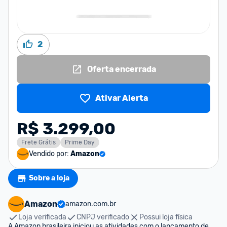
2
Oferta encerrada
Ativar Alerta
R$ 3.299,00
Frete Grátis
Prime Day
Vendido por:
Amazon
Sobre a loja
Amazon
amazon.com.br
Loja verificada
CNPJ verificado
Possui loja física
A Amazon brasileira iniciou as atividades com o lançamento de 