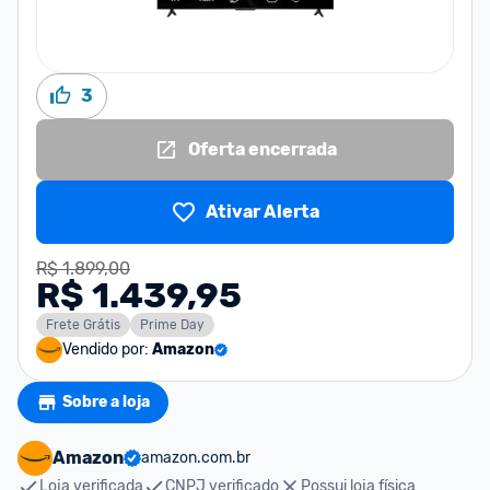
3
Oferta encerrada
Ativar Alerta
R$ 1.899,00
R$ 1.439,95
Frete Grátis
Prime Day
Vendido por:
Amazon
Sobre a loja
Amazon
amazon.com.br
Loja verificada
CNPJ verificado
Possui loja física