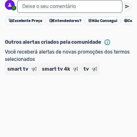
Deixe o seu comentário
0
🚀
Excelente Preço
🧐
Entendedores?
😢
Não Consegui
🤩
Cons
Cancelar
Outros alertas criados pela comunidade
Você receberá alertas de novas promoções dos termos 
selecionados
smart tv
smart tv 4k
tv