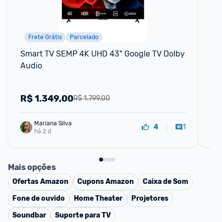
Frete Grátis
Parcelado
Smart TV SEMP 4K UHD 43" Google TV Dolby 
Sm
Audio
HD
R$
1.349,00
R
R$ 1.799,00
Mariana Silva
1
4
há 2 d
Mais opções
Ofertas
Amazon
Cupons
Amazon
Caixa de Som
Fone de ouvido
Home Theater
Projetores
Soundbar
Suporte para TV