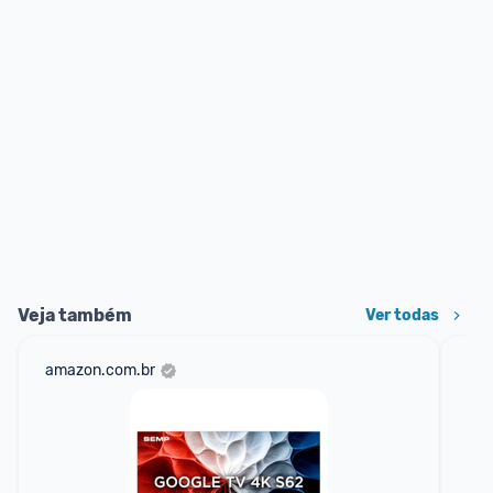
Veja também
Ver todas
amazon.com.br
sho