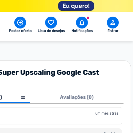
Postar oferta
Lista de desejos
Notificações
Entrar
Super Upscaling Google Cast
1
)
Avaliações (
0
)
um mês atrás