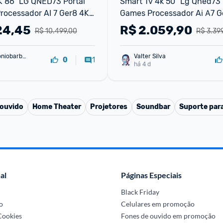
 86" LG QNED73 Portal 
Smart Tv 4k 50" Lg Qned73 P
ocessador AI 7 Ger8 4K 
Games Processador Ai Α7 G
ling Google Cast 
Super Upscaling Google Cas
24,45
R$
2.059,90
R$ 10.499,00
R$ 3.39
ontrole AI M
Integrado Controle Ai Magi
25 Modo Esportes Al
oniobarbo
Valter Silva
1
0
há 4 d
 ouvido
Home Theater
Projetores
Soundbar
Suporte par
al
Páginas Especiais
Black Friday
o
Celulares em promoção
 Cookies
Fones de ouvido em promoção