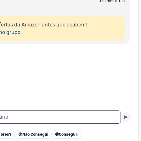
um mês atrás
fertas da Amazon antes que acabem!

 no grupo
ário
ores?
😢
Não Consegui
🤩
Consegui!
Cancelar