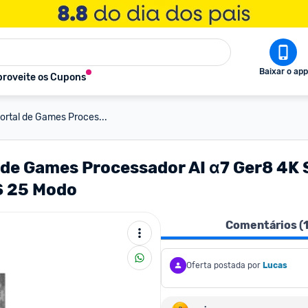
Baixar o app
roveite os Cupons
rtal de Games Proces...
 de Games Processador AI α7 Ger8 4K 
S 25 Modo
Comentários (
Oferta postada por
Lucas