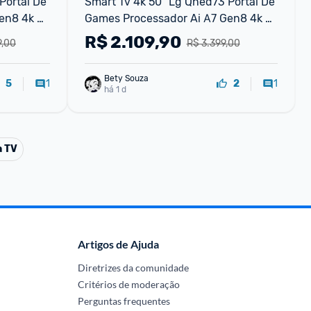
ortal De 
Smart Tv 4k 50" Lg Qned73 Portal De 
en8 4k 
Games Processador Ai Α7 Gen8 4k 
t 
Super Upscaling Google Cast 
R$
2.109,90
9,00
R$ 3.399,00
c Webos 
Integrado Controle Ai Magic Webos 
25 Modo Esportes Al
Bety Souza
1
1
5
2
há 1 d
a TV
Artigos de Ajuda
Diretrizes da comunidade
Critérios de moderação
Perguntas frequentes