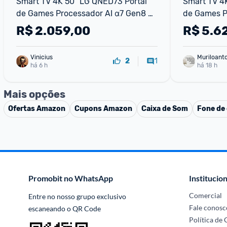
Smart TV 4K 50" LG QNED73 Portal 
Smart TV 4K
de Games Processador AI α7 Gen8 
de Games Pr
4K Super Upscaling Google Cast 
Super Upsca
R$
2.059,00
R$
5.6
Integrado Controle AI Magic WebOS 
Integrado C
25 Modo Esportes Al
Vinicius
Muriloant
1
2
há 6 h
sa
há 18 h
Mais opções
Ofertas
Amazon
Cupons
Amazon
Caixa de Som
Fone de
Promobit no WhatsApp
Institucion
Comercial
Entre no nosso grupo exclusivo 
Fale conosc
escaneando o QR Code
Política de