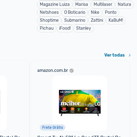
Magazine Luiza
Marisa
Multilaser
Natura
Netshoes
O Boticario
Nike
Ponto
Shoptime
Submarino
Zattini
KaBuM!
Pichau
iFood!
Stanley
Ver todas
amazon.com.br
Frete Grátis