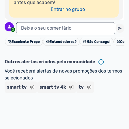
antes que acabem!

Entrar no grupo
Deixe o seu comentário
0
🚀
Excelente Preço
🧐
Entendedores?
😢
Não Consegui
🤩
Cons
Cancelar
Outros alertas criados pela comunidade
Você receberá alertas de novas promoções dos termos 
selecionados
smart tv
smart tv 4k
tv