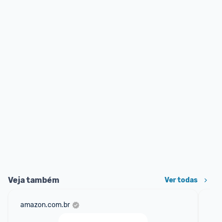
Veja também
Ver todas
amazon.com.br
mer