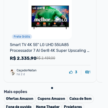
Frete Grátis
Smart TV 4K 55" LG UHD 55UA85 
Sma
Processador 7 AI Ger8 4K Super Upscaling 
55
Google Cast Alexa Integrado Controle AI 
Up
R$
2.335,90
R
R$ 2.459,00
Smart M
Co
CaçadorNatan
1
3
há 2 d
Mais opções
Ofertas
Amazon
Cupons
Amazon
Caixa de Som
Fone de ouvido
Home Theater
Projetores