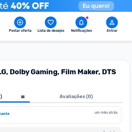
Postar oferta
Lista de desejos
Notificações
Entrar
G, Dolby Gaming, Film Maker, DTS
1
)
Avaliações (
0
)
um mês atrás
cante