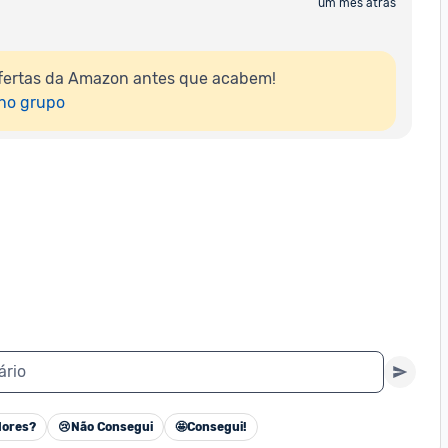
um mês atrás
fertas da Amazon antes que acabem!

 no grupo
ário
ores?
😢
Não Consegui
🤩
Consegui!
Cancelar