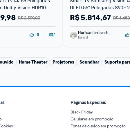
rt TV 4K 55 Polegadas 
Smart TV Samsung Vision AI
 Dolby Vision HDR10 
OLED 55" Polegadas S90F 2
Gaming Film Maker DTS 
Alexa Integrada - Bivolt
99,98
R$
5.814,67
R$ 2.599,00
R$ 6.658
ompatibi
Muriloantoniobarbo
1
0
sa
há 6 d
 ouvido
Home Theater
Projetores
Soundbar
Suporte par
al
Páginas Especiais
Black Friday
o
Celulares em promoção
 Cookies
Fones de ouvido em promoção