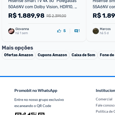
Hisense Smart TV 4K 50" Polegadas 
Hisense Sma
50A6NV com Dolby Vision, HDR10, 
55A6NV com
HLG, Dolby Gaming, Film Maker, DTS 
HLG Dolby 
R$
1.889,98
R$
1.8
R$ 2.399,00
Virtual X, Compatibilidade Alexa e 
Virtual X C
Google Home
Giovanna
Marcos
1
5
há 1 sem
há 5 d
Mais opções
Ofertas
Amazon
Cupons
Amazon
Caixa de Som
Fone de
Promobit no WhatsApp
Institucion
Comercial
Entre no nosso grupo exclusivo 
Fale conosc
escaneando o QR Code
Política de