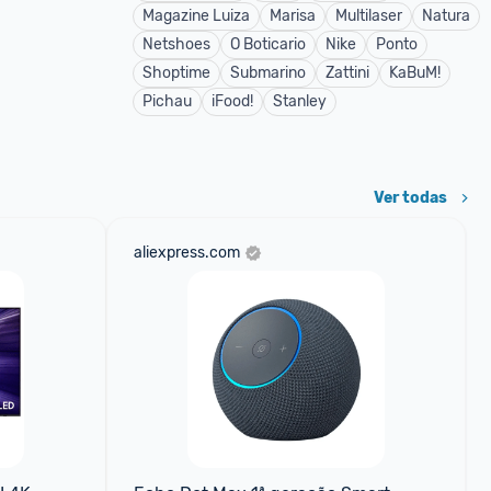
Magazine Luiza
Marisa
Multilaser
Natura
Netshoes
O Boticario
Nike
Ponto
Shoptime
Submarino
Zattini
KaBuM!
Pichau
iFood!
Stanley
Ver todas
aliexpress.com