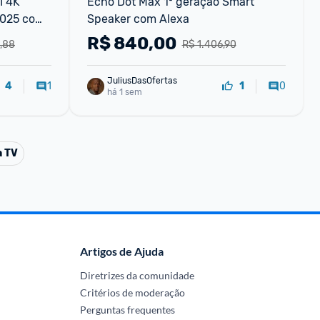
 4K 
Echo Dot Max 1ª geração Smart 
025 com 
Speaker com Alexa
R$
840,00
,88
R$ 1.406,90
JuliusDasOfertas
1
0
4
1
há 1 sem
a TV
Artigos de Ajuda
Diretrizes da comunidade
Critérios de moderação
Perguntas frequentes