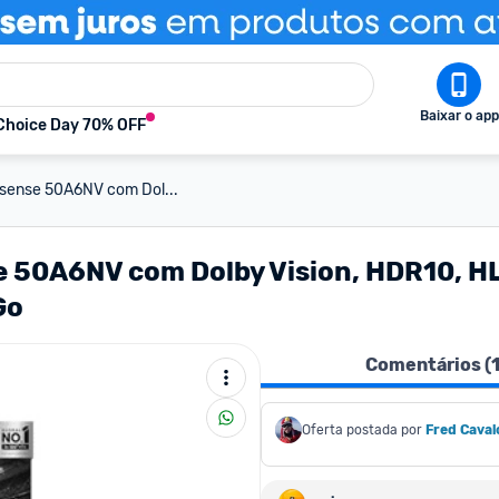
Baixar o app
Choice Day 70% OFF
isense 50A6NV com Dol...
 50A6NV com Dolby Vision, HDR10, HL
Go
Comentários (
Oferta postada por
Fred Caval