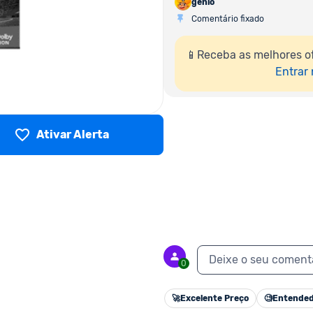
genio
Comentário fixado
📱Receba as melhores o
Entrar
Ativar Alerta
Deixe o seu coment
0
🚀
Excelente Preço
🧐
Entended