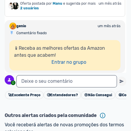
Oferta postada por
Manu
e sugerida por mais
um mês atrás
2 usuários
genio
um mês atrás
Comentário fixado
📱Receba as melhores ofertas da Amazon 
antes que acabem!

Entrar no grupo
Deixe o seu comentário
0
🚀
Excelente Preço
🧐
Entendedores?
😢
Não Consegui
🤩
Cons
Cancelar
Outros alertas criados pela comunidade
Você receberá alertas de novas promoções dos termos 