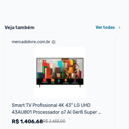
Veja também
Ver todas
mercadolivre.com.br
am
F
Smart TV Profissional 4K 43" LG UHD 
Sm
43AU801 Processador α7 AI Ger8 Super 
Pr
Upscaling Google Cast Alexa Integrado 
Goo
R$
1.406,68
R
R$ 2.655,00
Controle AI Smart Magic WebOS 25
Sm