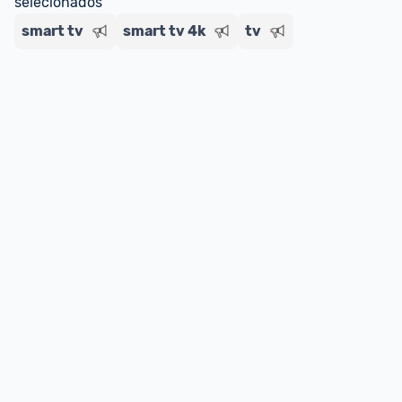
selecionados
smart tv
smart tv 4k
tv