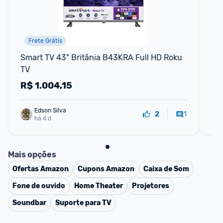
Frete Grátis
Smart TV 43" Britânia B43KRA Full HD Roku 
Sma
TV
Au
R$
1.004,15
R
Edson Silva
1
2
há 4 d
Mais opções
Ofertas
Amazon
Cupons
Amazon
Caixa de Som
Fone de ouvido
Home Theater
Projetores
Soundbar
Suporte para TV