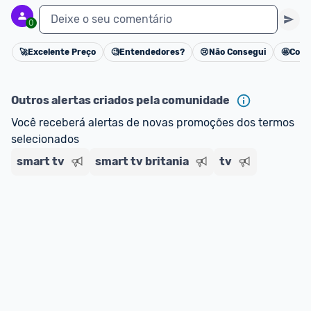
Deixe o seu comentário
0
🚀
Excelente Preço
🧐
Entendedores?
😢
Não Consegui
🤩
Cons
Cancelar
Outros alertas criados pela comunidade
Você receberá alertas de novas promoções dos termos 
selecionados
smart tv
smart tv britania
tv