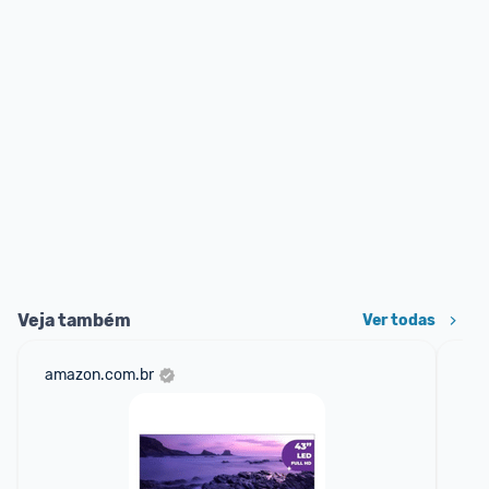
Veja também
Ver todas
amazon.com.br
sho