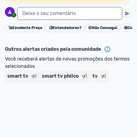
Deixe o seu comentário
0
🚀
Excelente Preço
🧐
Entendedores?
😢
Não Consegui
🤩
Cons
Cancelar
Outros alertas criados pela comunidade
Você receberá alertas de novas promoções dos termos 
selecionados
smart tv
smart tv philco
tv