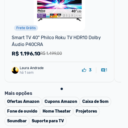
Frete Grátis
Smart TV 40" Philco Roku TV HDR10 Dolby 
Sma
Áudio P40CRA
Hd
R$
1.196,10
R
R$ 1.499,00
Laura Andrade
1
3
há 1 sem
Mais opções
Ofertas
Amazon
Cupons
Amazon
Caixa de Som
Fone de ouvido
Home Theater
Projetores
Soundbar
Suporte para TV