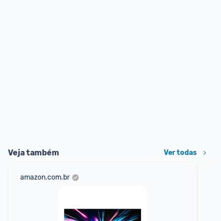
Veja também
Ver todas
amazon.com.br
mer