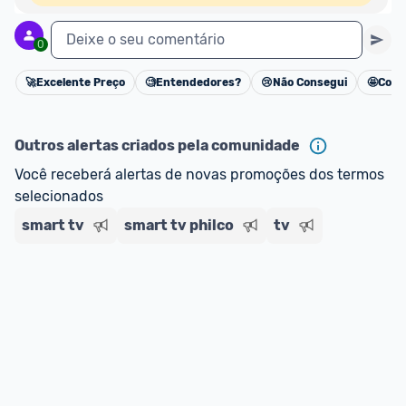
Deixe o seu comentário
0
🚀
Excelente Preço
🧐
Entendedores?
😢
Não Consegui
🤩
Cons
Cancelar
Outros alertas criados pela comunidade
Você receberá alertas de novas promoções dos termos 
selecionados
smart tv
smart tv philco
tv