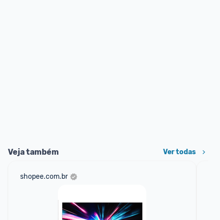
Veja também
Ver todas
shopee.com.br
mer