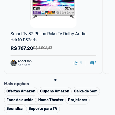
Smart Tv 32 Philco Roku Tv Dolby Áudio 
Sma
Hdr10 P32crb
Hd
R$
767,20
R
R$ 1.596,47
Anderson
2
1
há 1 sem
Mais opções
Ofertas
Amazon
Cupons
Amazon
Caixa de Som
Fone de ouvido
Home Theater
Projetores
Soundbar
Suporte para TV